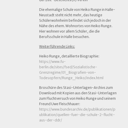
Die ehemalige Schule von Heiko Runge in Halle-
Neustadt steht nicht mehr, das heutige
Schülerwohnheim befindet sich jedoch in der
Nähe des ehem. Wohnortes von Heiko Runge.
Hier wohnen vor allem Schüler, die die
Berufsschule in Halle besuchen.
Weiterführende Links:
Heiko Runge, detaillierte Biographie:
https://www.fu-
berlin.de/sites/fsed/Sozialistische-
Grenzregime/01_Biografien-von-
Todesopfern/Runge_Heiko/index.html
Broschüre des Stasi-Unterlagen-Archivs zum
Download mit Kopien aus den Stasi-Unterlagen
zum Fluchtversuch von Heiko Runge und seinem
Freund Uwe Fleischhauer:
https://www.bundesarchiv.de/publikationen/p
ublikation/quellen-fuer-die-schule-2-flucht-
aus-der-ddr/