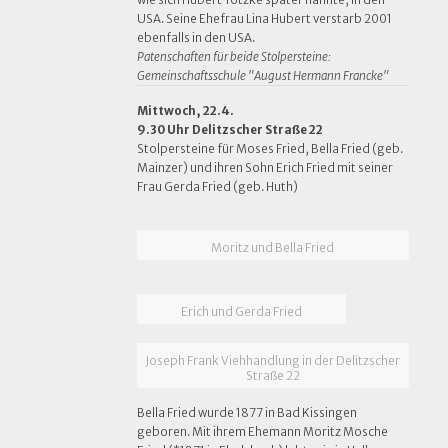
USA. Seine Ehefrau Lina Hubert verstarb 2001
ebenfalls in den USA.
Patenschaften für beide Stolpersteine:
Gemeinschaftsschule "August Hermann Francke"
Mittwoch, 22.4.
9.30 Uhr Delitzscher Straße 22
Stolpersteine für Moses Fried, Bella Fried (geb.
Mainzer) und ihren Sohn Erich Fried mit seiner
Frau Gerda Fried (geb. Huth)
Moritz und Bella Fried
Erich und Gerda Fried
Joseph Frank Viehhandlung in der Delitzscher
Straße 22
Bella Fried wurde 1877 in Bad Kissingen
geboren. Mit ihrem Ehemann Moritz Mosche