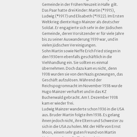
Gemeinde in der Frühen Neuzeit in Halle gilt.
Das Paar hatte drei Kinder: Martin (*1915),
Ludwig (*1917) und Elisabeth (*1922). Im Ersten
Weltkrieg diente Hugo Mainzer als deutscher
Soldat. Er engagierte sich sehr in der Jüdischen
Gemeinde, deren Vorsitzender er für viele Jahre
bis zu seiner Auswanderung 1939 war, und in
vielen jüdischen Vereinigungen.
Sohn Martin sowie Neffe Erich Fried stiegen in
den 1930ern ebenfalls geschäftlich in die
Viehhandlung ein. Sie sollten es einmal
übernehmen. Doch dazu kam es nicht, denn
1938 wurden sie von den Nazis gezwungen, das
Geschäft aufzulösen. Während der
Reichspogromnacht im November 1938 wurde
Hugo Mainzer verhaftet und in das KZ
Buchenwald gebracht. Am 1. Dezember 1938
kam er wieder frei.
Ludwig Mainzer wanderte schon 1936 in die USA
aus. Bruder Martin folgte ihm 1938. Es gelang
ihnen jedoch nicht, ihre Eltern und Schwester zu
sich in die USA zu holen. Mit der Hilfe von Ernst
Moos, einem sehr guten Freund von Martin