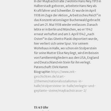
In der Maybachstraße 2 wohnte Hans Ney. 1913 in
Halberstadt geboren, arbeitete Hans Ney als
Kraftfahrer und Schweißer. Er wurde im April
1938 im Zuge der Aktion „Arbeitsscheu Reich“ in
das Konzentrationslager Buchenwald gebracht
und am 21. Mai 1938 wieder entlassen. Danach
lebte er in Berlin und München, wo er 1942
erneut verhaftet und am 3. April 1942 „nach
Osten“ in das Ghetto Piaski deportiert wurde,
hier verliert sich seine Spur. Vor seinem
Wohnhaus in Halle, wo schon ein Stolperstein
für seine Mutter Elise Ney liegt, wird im Beisein
von Familienmitgliedern aus den USA, England
und Deutschland ein Stein für ihn verlegt.
Patenschaft: Dirk Hamm
Biographie:
https://www.zeit-
geschichten.de/start-
2/themen/nationalsozialismus-in-
halle/stolpersteine-in-halle/verlegte-und-
geplante-steine/maybachstrasse-2/
15:45 Uhr