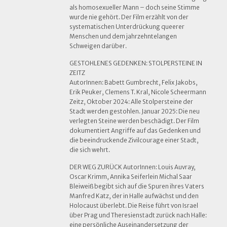
als homosexueller Mann – doch seine Stimme
wurde nie gehört. Der Film erzählt von der
systematischen Unterdrückung queerer
Menschen und dem jahrzehntelangen
Schweigen darüber.
GESTOHLENES GEDENKEN: STOLPERSTEINE IN
ZEITZ
AutorInnen: Babett Gumbrecht, Felix Jakobs,
Erik Peuker, Clemens T. Kral, Nicole Scheermann
Zeitz, Oktober 2024: Alle Stolpersteine der
Stadt werden gestohlen. Januar 2025: Die neu
verlegten Steine werden beschädigt. Der Film
dokumentiert Angriffe auf das Gedenken und
die beeindruckende Zivilcourage einer Stadt,
die sich wehrt.
DER WEG ZURÜCK AutorInnen: Louis Auvray,
Oscar Krimm, Annika Seiferlein Michal Saar
Bleiweiß begibt sich auf die Spuren ihres Vaters
Manfred Katz, der in Halle aufwächst und den
Holocaust überlebt. Die Reise führt von Israel
über Prag und Theresienstadt zurück nach Halle:
eine persönliche Auseinandersetzung der