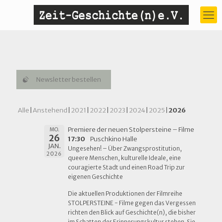
Newsletter bestellen
Alle
Anstehend
2021
2022
2023
2024
2025
2026
Premiere der neuen Stolpersteine – Filme
MO.
26
17:30
Puschkino Halle
JAN.
Ungesehen! – Über Zwangsprostitution,
2026
queere Menschen, kulturelle Ideale, eine
couragierte Stadt und einen Road Trip zur
eigenen Geschichte
Die aktuellen Produktionen der Filmreihe
STOLPERSTEINE - Filme gegen das Vergessen
richten den Blick auf Geschichte(n), die bisher
im Schatten der Erinnerungskultur stehen. Sie