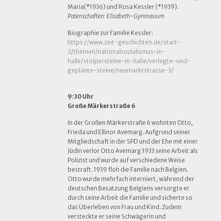
Maria(*1936) und Rosa Kessler (*1939).
Patenschaften: Elisabeth-Gymnasium
Biographie zur Familie Kessler:
https://www.zeit-geschichten.de/start-
2/themen/nationalsozialismus-in-
halle/stolpersteine-in-halle/verlegte-und-
geplante-steine/neumarktstrasse-3/
9:30 Uhr
Große Märkerstraße 6
In der Großen Märkerstraße 6 wohnten Otto,
Frieda und Ellinor Avemarg. Aufgrund seiner
Mitgliedschaft in der SPD und der Ehe mit einer
Jüdin verlor Otto Avemarg 1933 seine Arbeit als
Polizist und wurde auf verschiedene Weise
bestraft. 1939 floh die Familie nach Belgien.
Otto wurde mehrfach interniert, während der
deutschen Besatzung Belgiens versorgte er
durch seine Arbeit die Familie und sicherte so
das Überleben von Frau und Kind. Zudem
versteckte er seine Schwägerin und