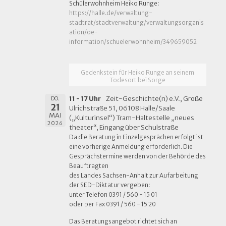
Schülerwohnheim Heiko Runge:
https://halle.de/verwaltung-
stadtrat/stadtverwaltung/verwaltungsorganis
ation/oe-
information/schuelerwohnheim/349659052
Gedenkstein für Heiko Runge an seinem
Todesort bei Sorge
11 - 17 Uhr
Zeit-Geschichte(n) e.V., Große
DO.
21
Ulrichstraße 51, 06108 Halle/Saale
MAI
(„Kulturinsel“) Tram-Haltestelle „neues
2026
theater“, Eingang über Schulstraße
Da die Beratung in Einzelgesprächen erfolgt ist
eine vorherige Anmeldung erforderlich. Die
Gesprächstermine werden von der Behörde des
Beauftragten
des Landes Sachsen-Anhalt zur Aufarbeitung
der SED-Diktatur vergeben:
unter Telefon 0391 / 560 - 15 01
oder per Fax 0391 / 560 - 15 20
Das Beratungsangebot richtet sich an