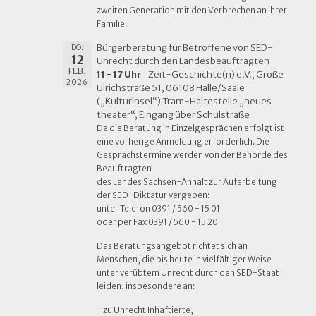
zweiten Generation mit den Verbrechen an ihrer
Familie.
Bürgerberatung für Betroffene von SED-
DO.
12
Unrecht durch den Landesbeauftragten
FEB.
11 - 17 Uhr
Zeit-Geschichte(n) e.V., Große
2026
Ulrichstraße 51, 06108 Halle/Saale
(„Kulturinsel“) Tram-Haltestelle „neues
theater“, Eingang über Schulstraße
Da die Beratung in Einzelgesprächen erfolgt ist
eine vorherige Anmeldung erforderlich. Die
Gesprächstermine werden von der Behörde des
Beauftragten
des Landes Sachsen-Anhalt zur Aufarbeitung
der SED-Diktatur vergeben:
unter Telefon 0391 / 560 - 15 01
oder per Fax 0391 / 560 - 15 20
Das Beratungsangebot richtet sich an
Menschen, die bis heute in vielfältiger Weise
unter verübtem Unrecht durch den SED-Staat
leiden, insbesondere an:
- zu Unrecht Inhaftierte,