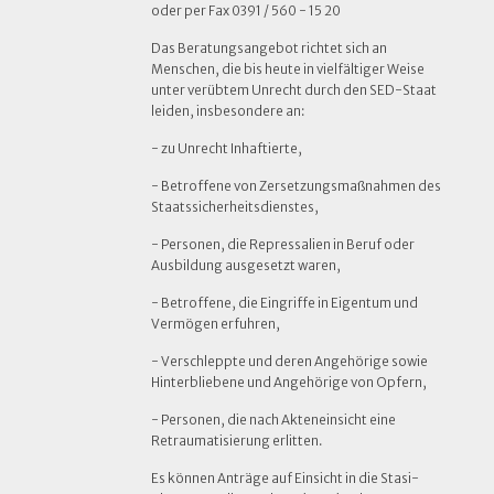
oder per Fax 0391 / 560 - 15 20
Das Beratungsangebot richtet sich an
Menschen, die bis heute in vielfältiger Weise
unter verübtem Unrecht durch den SED-Staat
leiden, insbesondere an:
- zu Unrecht Inhaftierte,
- Betroffene von Zersetzungsmaßnahmen des
Staatssicherheitsdienstes,
- Personen, die Repressalien in Beruf oder
Ausbildung ausgesetzt waren,
- Betroffene, die Eingriffe in Eigentum und
Vermögen erfuhren,
- Verschleppte und deren Angehörige sowie
Hinterbliebene und Angehörige von Opfern,
- Personen, die nach Akteneinsicht eine
Retraumatisierung erlitten.
Es können Anträge auf Einsicht in die Stasi-