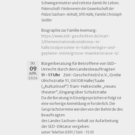
Schwiegermutter und rettete damit ihr Leben.
Patenschaft: Förderverein der Gewerkschaft der
Polizei Sachsen-Anhalt, SPD Halle, Familie Christoph
Seidler
Biographie zur Familie Avemarg:
https://www.zeit-geschichten.de/start-
2/themen
/nationalsozialismus-in-
halle/stolper
steine-in-halle/verlegte-und-
geplante-steine/grosse-maerkerstrasse-6/
Bürgerberatung für Betroffene von SED-
DO.
09
Unrecht durch den Landesbeauftragten
APR.
11 - 17 Uhr
Zeit-Geschichte(n) e.V., Große
2026
Ulrichstraße 51, 06108 Halle/Saale
(„Kulturinsel“) Tram-Haltestelle „neues
theater“, Eingang über Schulstraße
Da die Beratung in Einzelgesprächen erfolgt ist
eine vorherige Anmeldung erforderlich. Die
Gesprächstermine werden von der Behörde des
Beauftragten
des Landes Sachsen-Anhalt zur Aufarbeitung
der SED-Diktatur vergeben:
unter Telefon 0391 / 560 - 15 01