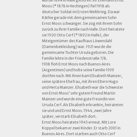
wurde 1894 in Halle geboren. Ihr Ehemann Ernst
Moos (* 1878 in Hechingen) fiel 1918 als
deutscher Soldat im Ersten Weltkrieg. Da war
Käthie gerade mit dem gemeinsamen Sohn
Ernst Moos schwanger. Sie zog mit ihrem Sohn
zurück zu ihrer Familie nach Halle. Dort heiratete
sie 1920 Otto Cerf (* 1892 in Halle), der
Miteigentümer des Kaufhaus Löwendahl
(Damenbekleidung) war. 1921 wurde die
gemeinsame Tochter Ursula geboren. Die
Familie lebte in der Friedenstraße 7/8.
1938 floh Ernst Moos nach Buenos Aires
(Argentinien) und holte seine Familie 1939
dorthin nach. Mit ihnen kam Elisabeth Mainzer,
seine spätere Ehefrau, mit ihren Eltern Hugo
und Herta Mainzer. Elisabeth war die Schwester
von Ernst Moos‘ sehr gutem Freund Martin
Mainzer und wurde eine gute Freundin von
Ursula Cerf. Als Elisabeth erkrankte, heirateten
sie und und Ernst Moos. 1944, zwei Jahre
später, verstarb Elisabeth dort.
Ernst Moos heiratete 1945 erneut. Mit Lore
Koppel bekam er zwei Kinder. Er starb 2001 in
Buenos Aires. Dort starben auch Otto Cerf