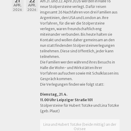
21
22
Am 21. und 22. April 2026 werden in Halle 16
APR.
APR.
neue Stolpersteine verlegt. Dafür reisen
2026
2026
insgesamt 26 Nachfahren von drei Familien aus
Argentinien, den USA und London an. Ihre
Vorfahren, für die wir die Stolpersteine
verlegen, waren freundschaftlich eng
miteinander verbunden. Bis heute halten sie
Kontakt und wollen daher gemeinsam an den
nun stattfindenden Stolpersteinverlegungen
teilnehmen. Diese sind öffentlich, jeder kann
teilnehmen.
Die Familien werden während ihres Besuchs in
Halle die Wohn- und Wirkstätten ihrer
Vorfahren aufsuchen sowie mit Schulklassen ins
Gespräch kommen.
Die Verlegungen finden wie folgt statt:
Dienstag, 21.4.
11.00 Uhr Leipziger Straße 101
Stolpersteine für Hubert Totzke und Lina Totzke
(geb. Plaut)
Lina und Hubert Totzke (beide mittig) an der
Ostsee