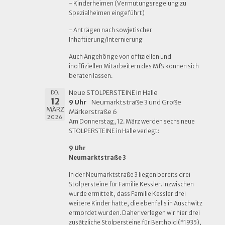
- Kinderheimen (Vermutungsregelung zu
Spezialheimen eingeführt)
- Anträgen nach sowjetischer
Inhaftierung/Internierung
Auch Angehörige von offiziellen und
inoffiziellen Mitarbeitern des MfS können sich
beraten lassen.
Neue STOLPERSTEINE in Halle
DO.
12
9 Uhr
Neumarktstraße 3 und Große
MÄRZ
Märkerstraße 6
2026
Am Donnerstag, 12. März werden sechs neue
STOLPERSTEINE in Halle verlegt:
9 Uhr
Neumarktstraße 3
In der Neumarktstraße 3 liegen bereits drei
Stolpersteine für Familie Kessler. Inzwischen
wurde ermittelt, dass Familie Kessler drei
weitere Kinder hatte, die ebenfalls in Auschwitz
ermordet wurden. Daher verlegen wir hier drei
zusätzliche Stolpersteine für Berthold (*1935),