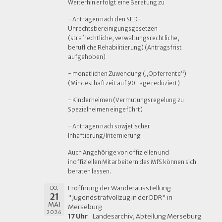
Weiterhin erfolgt eine Beratung zu
- Anträgen nach den SED-
Unrechtsbereinigungsgesetzen
(strafrechtliche, verwaltungsrechtliche,
berufliche Rehabilitierung) (Antragsfrist
aufgehoben)
- monatlichen Zuwendung („Opferrente“)
(Mindesthaftzeit auf 90 Tage reduziert)
- Kinderheimen (Vermutungsregelung zu
Spezialheimen eingeführt)
- Anträgen nach sowjetischer
Inhaftierung/Internierung
Auch Angehörige von offiziellen und
inoffiziellen Mitarbeitern des MfS können sich
beraten lassen.
Eröffnung der Wanderausstellung
DO.
21
"Jugendstrafvollzug in der DDR" in
MAI
Merseburg
2026
17 Uhr
Landesarchiv, Abteilung Merseburg