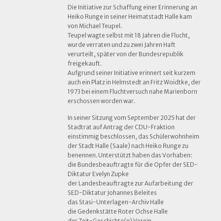
Die Initiative zur Schaffung einer Erinnerung an
Heiko Runge in seiner Heimatstadt Halle kam
von Michael Teupel.
Teupel wagte selbst mit 18 Jahren die Flucht,
wurde verraten und zu zwei Jahren Haft
verurteilt, später von der Bundesrepublik
freigekauft.
Aufgrund seiner Initiative erinnert seit kurzem
auch ein Platz in Helmstedt an Fritz Woidtke, der
1973 bei einem Fluchtversuch nahe Marienborn
erschossen worden war.
In seiner Sitzung vom September 2025 hat der
Stadtrat auf Antrag der CDU-Fraktion
einstimmig beschlossen, das Schülerwohnheim
der Stadt Halle (Saale) nach Heiko Runge zu
benennen. Unterstützt haben das Vorhaben:
die Bundesbeauftragte für die Opfer der SED-
Diktatur Evelyn Zupke
der Landesbeauftragte zur Aufarbeitung der
SED-Diktatur Johannes Beleites
das Stasi-Unterlagen-Archiv Halle
die Gedenkstätte Roter Ochse Halle
der Zeit-Geschichte(n) Verein