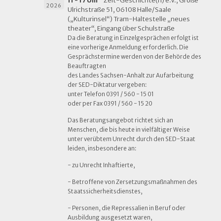
11 - 17 Uhr
Zeit-Geschichte(n) e.V., Große
2026
Ulrichstraße 51, 06108 Halle/Saale
(„Kulturinsel“) Tram-Haltestelle „neues
theater“, Eingang über Schulstraße
Da die Beratung in Einzelgesprächen erfolgt ist
eine vorherige Anmeldung erforderlich. Die
Gesprächstermine werden von der Behörde des
Beauftragten
des Landes Sachsen-Anhalt zur Aufarbeitung
der SED-Diktatur vergeben:
unter Telefon 0391 / 560 - 15 01
oder per Fax 0391 / 560 - 15 20
Das Beratungsangebot richtet sich an
Menschen, die bis heute in vielfältiger Weise
unter verübtem Unrecht durch den SED-Staat
leiden, insbesondere an:
- zu Unrecht Inhaftierte,
- Betroffene von Zersetzungsmaßnahmen des
Staatssicherheitsdienstes,
- Personen, die Repressalien in Beruf oder
Ausbildung ausgesetzt waren,