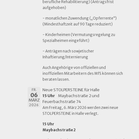
berufliche Rehabilitierung) (Antragsfrist
aufgehoben)
- monatlichen Zuwendung („Opferrente“)
(Mindesthaftzeit auf 90 Tage reduziert)
- Kinderheimen (Vermutungsregelung zu
Spezialheimen eingeführt)
- Anträgen nach sowjetischer
Inhaftierung/Internierung
Auch Angehörige von offiziellen und
inoffiziellen Mitarbeitern des MfS können sich
beraten lassen.
Neue STOLPERSTEINE für Halle
FR.
06
15 Uhr
Maybachstraße 2 und
MÄRZ
Feuerbachstraße 74
2026
Am Freitag, 6. März 2026 werden zwei neue
STOLPERSTEINE in Halle verlegt.
15 Uhr
Maybachstraße 2