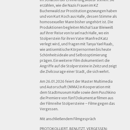
erzählen, wie die Nazis Frauen im KZ
Buchenwald zur Prostitution gezwungen haben
und von Kurt Koch aus Halle, dessen Stimme als
homosexueller Mann bisher ungehört ist. Die
Produktionen begleiten Michal Saar Bleiweiß
auf ihrer Reise von Israel nach Halle, wo ein
Stolperstein für ihren Vater Manfred Katz
verlegt wird, und fragen mit Tanya Yael Raab,
wie antisemitische Körpernormen bis heute
Schönheitsideale und Selbstoptimierung
prägen. Ein weiterer Film dokumentiert die
Angriffe auf die Stolpersteine in Zeitz und zeigt
die Zivilcourage einer Stadt, die sich wehrt.
Am 26.01.2026 feiert der Master Multimedia
und Autorschaft (MMA) in Kooperation mit
dem Stadtmuseum Halle sowie dem Puschkino
die Premiere von fünf Dokumentarfilmen aus
der Filmreihe Stolpersteine – Filme gegen das
Vergessen.
Mit anschließendem Filmgespräch
PROTOKOLLIERT, BENUTZT, VERGESSEN: