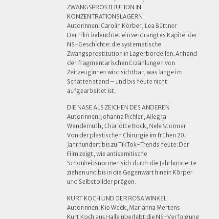
ZWANGSPROSTITUTION IN
KONZENTRATIONSLAGERN
Autorinnen: Carolin Körber, Lea Büttner
Der Film beleuchtet ein verdrängtes Kapitel der
NS-Geschichte: die systematische
Zwangsprostitution in Lagerbordellen. Anhand
der fragmentarischen Erzählungen von
Zeitzeuginnen wird sichtbar, was lange im
Schatten stand – und bis heute nicht
aufgearbeitet ist.
DIE NASE ALS ZEICHEN DES ANDEREN
Autorinnen: Johanna Pichler, Allegra
Wendemuth, Charlotte Bock, Nele Störmer
Von der plastischen Chirurgie im frühen 20.
Jahrhundert bis zu TikTok-Trends heute: Der
Film zeigt, wie antisemitische
Schönheitsnormen sich durch die Jahrhunderte
ziehen und bis in die Gegenwart hinein Körper
und Selbstbilder prägen.
KURT KOCH UND DER ROSA WINKEL
Autorinnen: Kio Weck, Marianna Mertens
Kurt Koch aus Halle überlebt die NS-Verfolgung