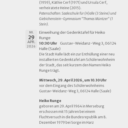
(1959), Käthie Cerf (1971) und Ursula Cerf,
verheiratete Heine (2015).
Patenschaften: Saaleschule für (H)alle (3 Steine) und
Giebichenstein-Gymnasium "Thomas Müntzer" (1
Stein).
Einweihung der Gedenktafel für Heiko
MI.
29
Runge
APR.
10:30 Uhr
Gustav-Weidanz-Weg 3, 06124
2026
Halle (Saale)
Die Stadt Halle lädt ein zur Enthüllung einer neu
installierten Gedenktafel am Schülerwohnheim
der Stadt, das seit kurzem den Namen Heiko
Runge trägt.
Mittwoch, 29. April 2026, um 10.30 Uhr
vor dem Eingang des Schülerwohnheims
Gustav-Weidanz-Weg 3, 06124 Halle (Saale)
Heiko Runge
geboren am 29. April 1964 in Merseburg
erschossen mit 15 Jahren bei einem
Fluchtversuch in die Bundesrepublik am 8.
Dezember 1979 bei Sorge im Harz