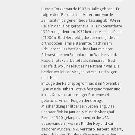
Hubert Totzke wurde 1907 in Halle geboren. Er
folgte dem Beruf seines Vaters und wurde
Zahnarzt mit eigener Niederlassung ab 1934 in
Halle in der Leipziger Straße 101. Er konvertierte
1929 zum Judentum. 1932 heiratete er Lina Plaut
(*1906 in Bad Hersfeld), die aus einer jüdisch
orthodoxen Familie stammte. Nach ihrem
Schulabschluss betrieb Lina Plaut mit ihrer
Schwester einen Schuhladen in Bad Hersfeld.
Hubert Totzke arbeitete als Zahnarzt in Bad
Hersfeld, wo Lina Plaut seine Patientin war. Die
beiden verliebten sich, heirateten und zogen
nach Halle.
Im Zuge der Reichspogromnacht im November
1938 wurde Hubert Totzke festgenommen und
in das Konzentrationslager Buchenwald
gebracht. An den Folgen der dortigen
Misshandlungen litt er sein Leben lang. Das
Ehepaar floh im Januar 1939 nach Shanghai.
Bereits 1940 gelang es ihnen, in die USA
auszuwandern, wo ihre Kinder Roy und Karin
geboren wurden. 1993 verstarb Herbert Hubert,
wie sich Hubert Totzke später nannte, in den