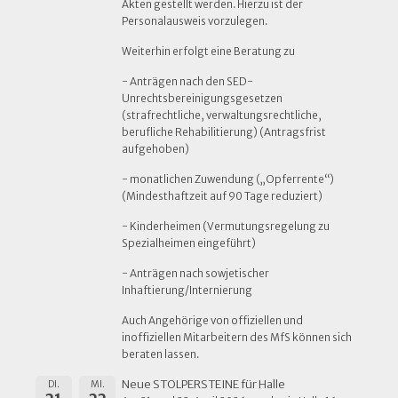
Akten gestellt werden. Hierzu ist der
Personalausweis vorzulegen.
Weiterhin erfolgt eine Beratung zu
- Anträgen nach den SED-
Unrechtsbereinigungsgesetzen
(strafrechtliche, verwaltungsrechtliche,
berufliche Rehabilitierung) (Antragsfrist
aufgehoben)
- monatlichen Zuwendung („Opferrente“)
(Mindesthaftzeit auf 90 Tage reduziert)
- Kinderheimen (Vermutungsregelung zu
Spezialheimen eingeführt)
- Anträgen nach sowjetischer
Inhaftierung/Internierung
Auch Angehörige von offiziellen und
inoffiziellen Mitarbeitern des MfS können sich
beraten lassen.
Neue STOLPERSTEINE für Halle
DI.
MI.