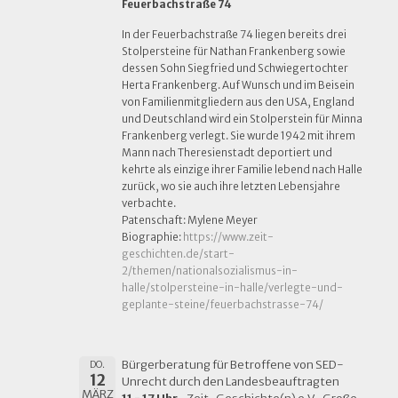
Feuerbachstraße 74
In der Feuerbachstraße 74 liegen bereits drei
Stolpersteine für Nathan Frankenberg sowie
dessen Sohn Siegfried und Schwiegertochter
Herta Frankenberg. Auf Wunsch und im Beisein
von Familienmitgliedern aus den USA, England
und Deutschland wird ein Stolperstein für Minna
Frankenberg verlegt. Sie wurde 1942 mit ihrem
Mann nach Theresienstadt deportiert und
kehrte als einzige ihrer Familie lebend nach Halle
zurück, wo sie auch ihre letzten Lebensjahre
verbachte.
Patenschaft: Mylene Meyer
Biographie:
https://www.zeit-
geschichten.de/start-
2/themen/nationalsozialismus-in-
halle/stolpersteine-in-halle/verlegte-und-
geplante-steine/feuerbachstrasse-74/
Bürgerberatung für Betroffene von SED-
DO.
12
Unrecht durch den Landesbeauftragten
MÄRZ