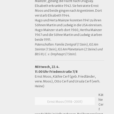
Mainzer, gelang die Flucht nach Uruguay.
Elisabeth erkrankte 1942. Sie heiratete Ernst
Moos und beide gingen nach Argentinien. Dort
verstarb Elisabeth 1944.
Hugo und Herta Mainzer konnten 1941 zu ihren
Söhnen Martin und Ludwig in die USA einreisen.
Hugo Mainzer starb dort 1960, Hertha Mainzer
1967 und die Söhne Martin und Ludwig starben
beide 1991.
Patenschaften: Familie Zentgraf (1 Stein), IGS Am
Steintor (1 Stein), IGS Am Planetarium (2 Steine) und
BbS III J.C. v. Dreyhaupt (1 Stein).
Mittwoch, 22.4.
11.00 Uhr Friedenstraße 7/8
Ernst Moos, Käthie Cerf (geb. Friedländer,
verw. Moos), Otto Cerf und Ursula Cerf (verh.
Heine)
Kät
hie
Ernst Moos (1918-2001)
Cer
f