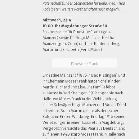
Patenschaft für den Stolperstein für Bella Fried: Thea
Ködelpeter. Weitere Patenschaften noch möglich.
Mittwoch, 22.4.
10.00 Uhr Magdeburger Straße 30
Stolpersteine für Ernestine Frank (geb.
Mainzer) sowie für Hugo Mainzer, Hertha
Mainzer (geb. Cohn) und ihre Kinder Ludwig,
Martin und Elisabeth (verh. Moos)
Ernestine Frank
Ernestine Mainzer (*1875 in Bad Kissingen) und
ihr Ehemann Moses Frank hatten drei Kinder:
Martin, Richard und Else. Die Familie lebte
zunächst in Bad Kissingen. 1912 zogen sie nach
Halle, wo Moses Frank in der Viehhandlung
seiner Schwäger Hugo Mainzer und Moses Fried
arbeitete. Sohn Martin diente als deutscher
Soldat im Ersten Weltkrieg. Er erlag 1916 seinen
Verletzungen in einem Lazarett in Magdeburg.
Vergeblich versuchte das Paar aus Deutschland
zu fliehen. 1940 starb Moses Frank in Halle nach