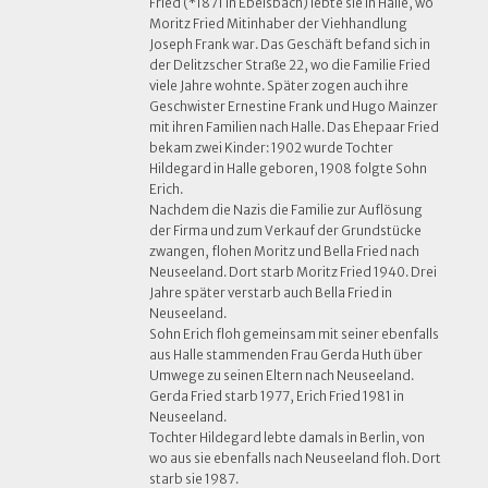
Fried (*1871 in Ebelsbach) lebte sie in Halle, wo
Moritz Fried Mitinhaber der Viehhandlung
Joseph Frank war. Das Geschäft befand sich in
der Delitzscher Straße 22, wo die Familie Fried
viele Jahre wohnte. Später zogen auch ihre
Geschwister Ernestine Frank und Hugo Mainzer
mit ihren Familien nach Halle. Das Ehepaar Fried
bekam zwei Kinder: 1902 wurde Tochter
Hildegard in Halle geboren, 1908 folgte Sohn
Erich.
Nachdem die Nazis die Familie zur Auflösung
der Firma und zum Verkauf der Grundstücke
zwangen, flohen Moritz und Bella Fried nach
Neuseeland. Dort starb Moritz Fried 1940. Drei
Jahre später verstarb auch Bella Fried in
Neuseeland.
Sohn Erich floh gemeinsam mit seiner ebenfalls
aus Halle stammenden Frau Gerda Huth über
Umwege zu seinen Eltern nach Neuseeland.
Gerda Fried starb 1977, Erich Fried 1981 in
Neuseeland.
Tochter Hildegard lebte damals in Berlin, von
wo aus sie ebenfalls nach Neuseeland floh. Dort
starb sie 1987.