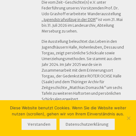
Die vom Zeit-Geschichte(n) e.V. unter
Federführung unseres Vorsitzenden Prof. Dr.
Udo Grashoff erarbeitete Wanderausstellung
„
Jugendstrafvollzug in der DDR
“ ist vom 21. Mai
bis 31. Juli 2026 im Landesarchiv, Abteilung
Merseburg zu sehen.
Die Ausstellung beleuchtet das Leben in den
Jugendhäusern Halle, Hohenleuben, Dessau und
Torgau, zeigt persönliche Schicksale sowie
Umerziehungsmethoden. Sie stammt aus dem
Jahr 2024. Im Jahr 2025 wurde sie in
Zusammenarbeit mit dem Erinnerungsort
Torgau, der Gedenkstätte ROTER OCHSE Halle
(Saale) und dem Thüringer Archiv für
Zeitgeschichte „Matthias Domaschk“ um sechs
Tafeln zu weiteren Haftorten und persönlichen
Schicksalen erweitert.
Für die Finanzierung danken wir vor allem der
Diese Website benutzt Cookies. Wenn Sie die Website weiter
Bundesstiftung zur Aufarbeitung der DDR-
nutzen (scrollen), gehen wir von Ihrem Einverständnis aus.
Diktatur sowie dem Landesbeauftragten zur
Aufarbeitung der SED-Diktatur in Sachsen-
Verstanden
Datenschutzerklärung
Anhalt.