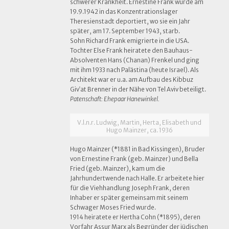
schwerer Krankheit. Ernestine Frank wurde am
19.9.1942 in das Konzentrationslager
Theresienstadt deportiert, wo sie ein Jahr
später, am 17. September 1943, starb.
Sohn Richard Frank emigrierte in die USA.
Tochter Else Frank heiratete den Bauhaus-
Absolventen Hans (Chanan) Frenkel und ging
mit ihm 1933 nach Palästina (heute Israel). Als
Architekt war er u.a. am Aufbau des Kibbuz
Givʿat Brenner in der Nähe von Tel Aviv beteiligt.
Patenschaft: Ehepaar Hanewinkel.
V.l.n.r. Ludwig, Martin, Herta, Elisabeth und
Hugo Mainzer, ca. 1936
Hugo Mainzer (*1881 in Bad Kissingen), Bruder
von Ernestine Frank (geb. Mainzer) und Bella
Fried (geb. Mainzer), kam um die
Jahrhundertwende nach Halle. Er arbeitete hier
für die Viehhandlung Joseph Frank, deren
Inhaber er später gemeinsam mit seinem
Schwager Moses Fried wurde.
1914 heiratete er Hertha Cohn (*1895), deren
Vorfahr Assur Marx als Begründer der jüdischen