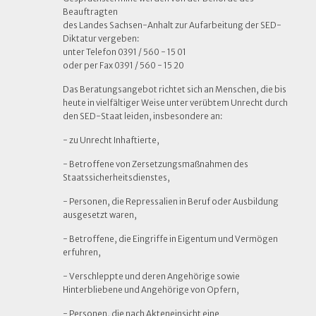
Beauftragten
des Landes Sachsen-Anhalt zur Aufarbeitung der SED-
Diktatur vergeben:
unter Telefon 0391 / 560 - 15 01
oder per Fax 0391 / 560 - 15 20
Das Beratungsangebot richtet sich an Menschen, die bis
heute in vielfältiger Weise unter verübtem Unrecht durch
den SED-Staat leiden, insbesondere an:
- zu Unrecht Inhaftierte,
- Betroffene von Zersetzungsmaßnahmen des
Staatssicherheitsdienstes,
- Personen, die Repressalien in Beruf oder Ausbildung
ausgesetzt waren,
- Betroffene, die Eingriffe in Eigentum und Vermögen
erfuhren,
- Verschleppte und deren Angehörige sowie
Hinterbliebene und Angehörige von Opfern,
- Personen, die nach Akteneinsicht eine