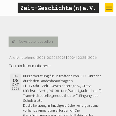
Newsletter bestellen
Alle
Anstehend
2021
2022
2023
2024
2025
2026
Termin Informationen:
Bürgerberatung für Betroffene von SED-Unrecht
DO.
08
durch den Landesbeauftragten
OKT.
11 - 17 Uhr
Zeit-Geschichte(n) e.V., Große
2026
Ulrichstraße 51, 06108 Halle/Saale („Kulturinsel“)
Tram-Haltestelle „neues theater“, Eingang über
Schulstraße
Da die Beratung in Einzelgesprächen erfolgt ist eine
vorherige Anmeldung erforderlich. Die
Gesprächstermine werden von der Behörde des