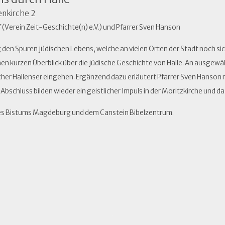
enkirche 2
 (Verein Zeit-Geschichte(n) e.V.) und Pfarrer Sven Hanson
g den Spuren jüdischen Lebens, welche an vielen Orten der Stadt noch si
inen kurzen Überblick über die jüdische Geschichte von Halle. An ausgew
er Hallenser eingehen. Ergänzend dazu erläutert Pfarrer Sven Hanson re
Abschluss bilden wieder ein geistlicher Impuls in der Moritzkirche und 
des Bistums Magdeburg und dem Canstein Bibelzentrum.