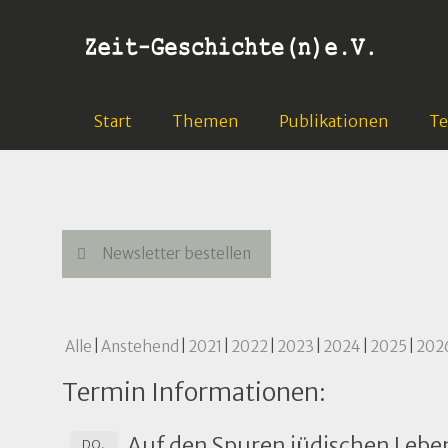
Start
Themen
Publikationen
T
Newsletter bestellen
Alle
Anstehend
2021
2022
2023
2024
2025
202
Termin Informationen:
Auf den Spuren jüdischen Leben
DO.