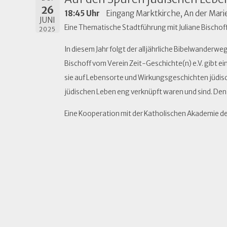
26
18:45 Uhr
Eingang Marktkirche, An der Mari
JUNI
Eine Thematische Stadtführung mit Juliane Bischoff
2025
In diesem Jahr folgt der alljährliche Bibelwanderwe
Bischoff vom Verein Zeit-Geschichte(n) e.V. gibt e
sie auf Lebensorte und Wirkungsgeschichten jüdisch
jüdischen Leben eng verknüpft waren und sind. Den 
Eine Kooperation mit der Katholischen Akademie 