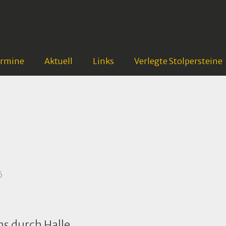
ermine
Aktuell
Links
Verlegte Stolpersteine
6
s durch Halle