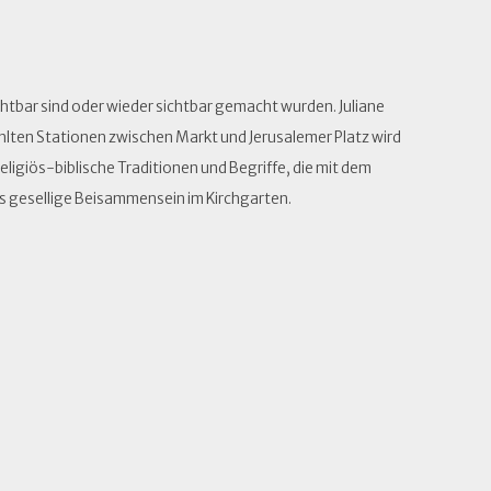
chtbar sind oder wieder sichtbar gemacht wurden. Juliane
ählten Stationen zwischen Markt und Jerusalemer Platz wird
ligiös-biblische Traditionen und Begriffe, die mit dem
das gesellige Beisammensein im Kirchgarten.