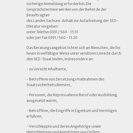
vorherige Anmeldung erforderlich. Die
Gesprächstermine werden von der Behörde der
Beauftragten
des Landes Sachsen-Anhalt zur Aufarbeitung der SED-
Diktatur vergeben:
unter Telefon 0391 / 560 - 15 01
oder per Fax 0391 / 560 - 15 20
Das Beratungsangebot richtet sich an Menschen, die bis
heute in vielfältiger Weise unter verübtem Unrecht durch
den SED-Staat leiden, insbesondere an:
- zu Unrecht Inhaftierte,
- Betroffene von Zersetzungsmaßnahmen des
Staatssicherheitsdienstes,
- Personen, die Repressalien in Beruf oder Ausbildung
ausgesetzt waren,
- Betroffene, die Eingriffe in Eigentum und Vermögen
erfuhren,
- Verschleppte und deren Angehörige sowie
Hinterbliebene und Angehörige von Opfern,