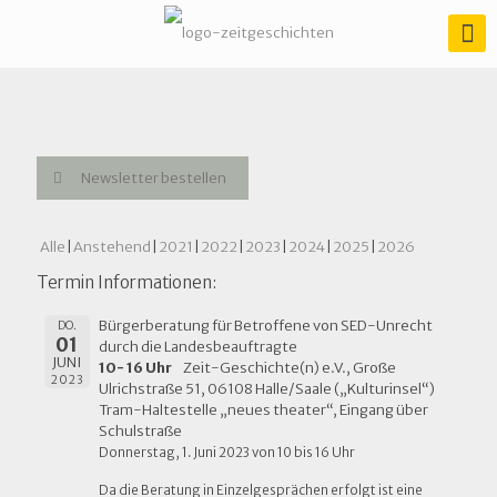
Newsletter bestellen
Alle
Anstehend
2021
2022
2023
2024
2025
2026
Termin Informationen:
Bürgerberatung für Betroffene von SED-Unrecht
DO.
01
durch die Landesbeauftragte
JUNI
10- 16 Uhr
Zeit-Geschichte(n) e.V., Große
2023
Ulrichstraße 51, 06108 Halle/Saale („Kulturinsel“)
Tram-Haltestelle „neues theater“, Eingang über
Schulstraße
Donnerstag, 1. Juni 2023 von 10 bis 16 Uhr
Da die Beratung in Einzelgesprächen erfolgt ist eine