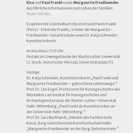
Elsa
und
Paul Frankl
sowie
Marguerite Friedlaender
Ausführliche Informationen zum Leben der Familien
finden Sie hier
.
Es wirken mit: Lisle Kulbach (Boston) und Paolo Frankl
(Paris) - Enkel der Frankls, Schüler der Marguerite-
Friedlaender-Gesamtschule sowie Dr. Katja Schneider,
Kunsthistorikerin.
im Anschluss: 11:15 Uhr
Festakt im Löwengebäude der Martin Luther Universität
(2. Stock, Historischer Hörsaal, Universitätsplatz 11)
Vorträge
Dr. Katja Schneider, Kunsthistorikerin: „Paul Frankl und
Marguerite Friedlaender – gebrochene Lebenswege.“
Prof. Dr. Ute Engel, Professorin für Kunstgeschichte des
Mittelalters am Institut für Kunstgeschichte und
Archäologien Europas der Martin-Luther-Universität
Halle-Wittenberg: „Paul Frankl als Kunsthistoriker an
der Universität Halle-Wittenberg.“
Prof. Dr. Sara Burkhardt, Dekanin des Fachbereichs
Kunst, Burg Giebichenstein Kunsthochschule Halle:
„Marguerite Friedlaender an der Burg Giebichenstein.“