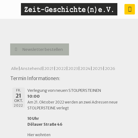
Newsletter bestellen
Alle
Anstehend
2021
2022
2023
2024
2025
2026
Termin Informationen:
Verlegung von neuen STOLPERSTEINEN
FR.
21
10:00
OKT.
Am 21. Oktober 2022 werden an zwei Adressen neue
2022
STOLPERSTEINE verlegt
10 Uhr
Dölauer Straße 46
Hier wohnten