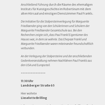
Anschließend Führung
durch die Räume des ehemaligen
Instituts für Kunstgeschichte im Robertinum mit dem
alten Hörsaal und einstigen Dienstzimmer Paul Frankls.
Die Initiative für die Stolpersteinverlegung für Marguerite
Friedlaender ging von den Schülerinnen und Schülern der
Marguerite Friedlaender Gesamtschule aus. Bei den
Recherchen zeigte sich, dass Paul Frankl Eigentümer des
Hauses war, in dem sie wohnte. Das Ehepaar Frankl und
Marguerite Friedlaender waren miteinander freundschaftlich
verbunden.
An der Verlegung der Stolpersteine und der anschließenden
Gedenkveranstaltung nehmen Nachfahren Paul Frankls aus
den USA und Europa teil.
---------------
11:30 Uhr
Landsberger Straße 65
Hier wohnte
Lieselotte Brilling