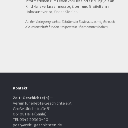
Informationen zum Leben von Lieselotte Brilling, die als
Kind Halle verlassen musste, Eltern und Großeltern im
Holocaust verlor,
finden Sie hier
.
An der Verlegung wirken Schüler der Saaleschule mit, die auch
die Patenschaft für den Stolperstein übernommen haben.
Kontakt
Zeit-Geschichte(n) –
Verein für erlebte Geschichte e.V.
Große Ulrichstraße 51
06108 Halle (Saale)
TEL 0345 20360-40
post@zeit-geschichten.de