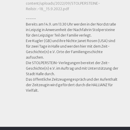
content/uploads/2022/09/STOLPERSTEINE-
Reilstr.-18_15.9.2022.pdf
-----
Bereits am 14.9. um 13.30 Uhr werden in der Nordstraße
in Leipzig in Anwesenheit der Nachfahrin Stolpersteine
für den Leipziger Teil der Familie verlegt.
Eve Kugler (GB) und ihre Nichte Janet Rosen (USA) sind
für zwei Tage in Halle und werden hier mit dem Zeit-
Geschichte(n) e.V. Orte der Familiengeschichte
aufsuchen.
Die STOLPERSTEIN-Verlegungen bereitet der Zeit-
Geschichte(n) e.V. im Auftrag und mit Unterstützung der
Stadt Halle durch.
Das öffentliche Zeitzeugengespräch und der Aufenthalt
der Zeitzeugin wird gefördert durch die HALLIANZ für
Vielfalt.