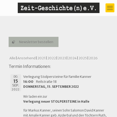
Newsletter bestellen
Alle
Anstehend
2021
2022
2023
2024
2025
2026
Termin Informationen:
Verlegung Stolpersteine für Familie Kanner
DO.
15
16:00
Reilstraße 18
SEP.
DONNERSTAG, 15. SEPTEMBER 2022
2022
Wir laden ein zur
Verlegung neuer STOLPERSTEINE in Halle
für Markus Kanner, seinen Sohn Salomon David Kanner
mit Amalie Kanner geb. Azderbal und den Töchtern Ruth,