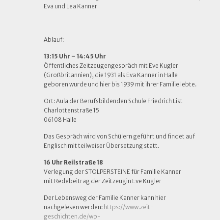
Eva und Lea Kanner
Ablauf:
13:15 Uhr – 14:45 Uhr
Öffentliches Zeitzeugengespräch mit Eve Kugler
(Großbritannien), die 1931 als Eva Kanner in Halle
geboren wurde und hier bis 1939 mit ihrer Familie lebte.
Ort: Aula der Berufsbildenden Schule Friedrich List
Charlottenstraße 15
06108 Halle
Das Gespräch wird von Schülern geführt und findet auf
Englisch mit teilweiser Übersetzung statt.
16 Uhr Reilstraße 18
Verlegung der STOLPERSTEINE für Familie Kanner
mit Redebeitrag der Zeitzeugin Eve Kugler
Der Lebensweg der Familie Kanner kann hier
nachgelesen werden:
https://www.zeit-
geschichten.de/wp-