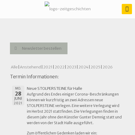
Newsletter bestellen
Alle
Anstehend
2021
2022
2023
2024
2025
2026
Termin Informationen:
Neue STOLPERSTEINE für Halle
MO.
28
Aufgrund des Endes einiger Corona-Beschränkungen
JUNI
können wir kurzfristig an zwei Adressen neue
2021
STOLPERSTEINE verlegen. Eine weitere Verlegung wird
im Herbst 2021 stattfinden. Die Verlegungen finden in
diesem Jahr ohne den Künstler Gunter Demnig statt und
werden von der Stadt Halle ausgeführt.
Zum öffentlichen Gedenken laden wir ein: