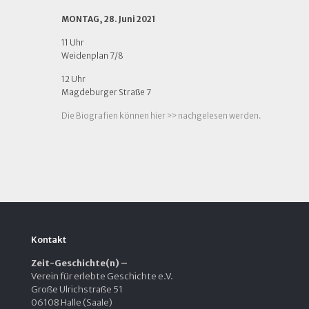
MONTAG, 28. Juni 2021
11 Uhr
Weidenplan 7/8
12 Uhr
Magdeburger Straße 7
Die Biografien können hier >> nachgelesen werden.
Kontakt
Zeit-Geschichte(n) –
Verein für erlebte Geschichte e.V.
Große Ulrichstraße 51
06108 Halle (Saale)