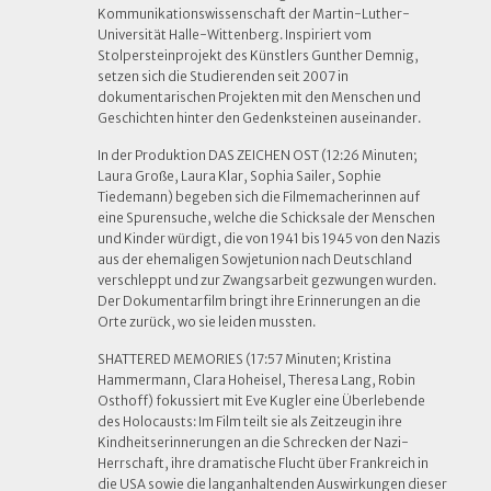
Kommunikationswissenschaft der Martin-Luther-
Universität Halle-Wittenberg. Inspiriert vom
Stolpersteinprojekt des Künstlers Gunther Demnig,
setzen sich die Studierenden seit 2007 in
dokumentarischen Projekten mit den Menschen und
Geschichten hinter den Gedenksteinen auseinander.
In der Produktion DAS ZEICHEN OST (12:26 Minuten;
Laura Große, Laura Klar, Sophia Sailer, Sophie
Tiedemann) begeben sich die Filmemacherinnen auf
eine Spurensuche, welche die Schicksale der Menschen
und Kinder würdigt, die von 1941 bis 1945 von den Nazis
aus der ehemaligen Sowjetunion nach Deutschland
verschleppt und zur Zwangsarbeit gezwungen wurden.
Der Dokumentarfilm bringt ihre Erinnerungen an die
Orte zurück, wo sie leiden mussten.
SHATTERED MEMORIES (17:57 Minuten; Kristina
Hammermann, Clara Hoheisel, Theresa Lang, Robin
Osthoff) fokussiert mit Eve Kugler eine Überlebende
des Holocausts: Im Film teilt sie als Zeitzeugin ihre
Kindheitserinnerungen an die Schrecken der Nazi-
Herrschaft, ihre dramatische Flucht über Frankreich in
die USA sowie die langanhaltenden Auswirkungen dieser