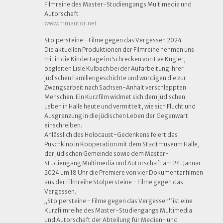
Filmreihe des Master-Studiengangs Multimedia und
Autorschaft
www.mmautor.net
Stolpersteine - Filme gegen das Vergessen 2024
Die aktuellen Produktionen der Filmreihe nehmen uns
mit in die Kindertage im Schrecken von Eve Kugler,
begleiten Lisle Kulbach bei der Aufarbeitung ihrer
jüdischen Familiengeschichte und würdigen die zur
Zwangsarbeit nach Sachsen-Anhalt verschleppten
Menschen. Ein Kurzfilm widmet sich dem jüdischen
Leben in Halle heute und vermittelt, wie sich Flucht und
Ausgrenzung in die jüdischen Leben der Gegenwart
einschreiben.
Anlässlich des Holocaust-Gedenkens feiert das
Puschkino in Kooperation mit dem Stadtmuseum Halle,
der jüdischen Gemeinde sowie dem Master-
Studiengang Multimedia und Autorschaft am 24. Januar
2024 um 18 Uhr die Premiere von vier Dokumentarfilmen
aus der Filmreihe Stolpersteine - Filme gegen das
Vergessen.
„Stolpersteine - Filme gegen das Vergessen“ ist eine
Kurzfilmreihe des Master-Studiengangs Multimedia
und Autorschaft der Abteilung für Medien- und