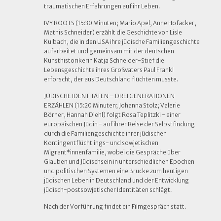
traumatischen Erfahrungen auf ihr Leben.
IVY ROOTS (15:30 Minuten; Mario Apel, Anne Hofacker,
Mathis Schneider) erzählt die Geschichte von Lisle
Kulbach, die in den USA ihre jüdische Familiengeschichte
aufarbeitet und gemeinsam mit der deutschen
Kunsthistorikerin Katja Schneider-Stief die
Lebensgeschichte ihres Großvaters Paul Frankl
erforscht, der aus Deutschland flüchten musste.
JÜDISCHE IDENTITÄTEN – DREI GENERATIONEN
ERZÄHLEN (15:20 Minuten; Johanna Stolz; Valerie
Börner, Hannah Diehl) folgt Rosa Teplitzki - einer
europäischen Jüdin - auf ihrer Reise der Selbstfindung
durch die Familiengeschichte ihrer jüdischen
Kontingentflüchtlings- und sowjetischen
Migrant*innenfamilie, wobei die Gespräche über
Glauben und Jüdischsein in unterschiedlichen Epochen
und politischen Systemen eine Brücke zum heutigen
jüdischen Leben in Deutschland und der Entwicklung
jüdisch-postsowjetischer Identitäten schlägt.
Nach der Vorführung findet ein Filmgespräch statt.