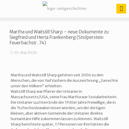
Martha und Waitstill Sharp – neue Dokumente zu
Siegfried und Herta Frankenberg (Stolperstein
Feuerbachstr. 74)
30. Mai 2026
Martha und Waitstill Sharp gehören seit 2006 zu den
Menschen, die von Yad Vashem die Auszeichnung „Gerechte
unter den Völkern“ erhielten.
Waitstill Sharp war Pfarrer der Unitarier in
Massachusetts/USA, seine Frau Martha war Sozialarbeiterin.
Die Unitarier suchten Ende der 1930er Jahre Freiwillige, die in
die Tschechoslowakei reisen würden, um der dortigen
kleinen, aber aktiven Gemeinde der Unitarier direkte
humanitäre Hilfe zukommen lassen zu können. Waitstill
Sharp berichtete später, 17 Personen vor ihm hätten die