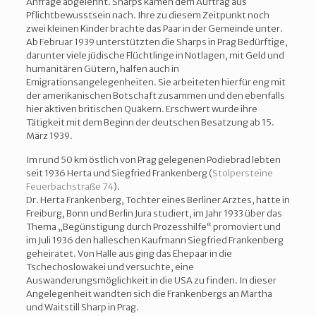
Anfrage abgelehnt. Sharps kamen dem Auftrag aus
Pflichtbewusstsein nach. Ihre zu diesem Zeitpunkt noch
zwei kleinen Kinder brachte das Paar in der Gemeinde unter.
Ab Februar 1939 unterstützten die Sharps in Prag Bedürftige,
darunter viele jüdische Flüchtlinge in Notlagen, mit Geld und
humanitären Gütern, halfen auch in
Emigrationsangelegenheiten. Sie arbeiteten hierfür eng mit
der amerikanischen Botschaft zusammen und den ebenfalls
hier aktiven britischen Quäkern. Erschwert wurde ihre
Tätigkeit mit dem Beginn der deutschen Besatzung ab 15.
März 1939.
Im rund 50 km östlich von Prag gelegenen Podiebrad lebten
seit 1936 Herta und Siegfried Frankenberg (
Stolpersteine
Feuerbachstraße 74
).
Dr. Herta Frankenberg, Tochter eines Berliner Arztes, hatte in
Freiburg, Bonn und Berlin Jura studiert, im Jahr 1933 über das
Thema „Begünstigung durch Prozesshilfe“ promoviert und
im Juli 1936 den halleschen Kaufmann Siegfried Frankenberg
geheiratet. Von Halle aus ging das Ehepaar in die
Tschechoslowakei und versuchte, eine
Auswanderungsmöglichkeit in die USA zu finden. In dieser
Angelegenheit wandten sich die Frankenbergs an Martha
und Waitstill Sharp in Prag.