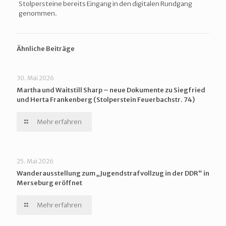
Stolpersteine bereits Eingang in den digitalen Rundgang
genommen.
Ähnliche Beiträge
30. Mai 2026
Martha und Waitstill Sharp – neue Dokumente zu Siegfried
und Herta Frankenberg (Stolperstein Feuerbachstr. 74)
Mehr erfahren
25. Mai 2026
Wanderausstellung zum „Jugendstrafvollzug in der DDR“ in
Merseburg eröffnet
Mehr erfahren