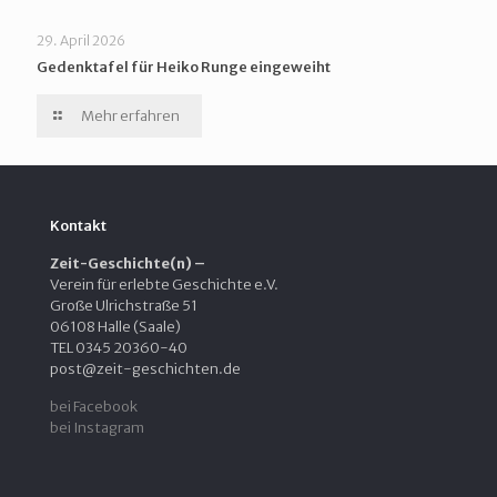
29. April 2026
Gedenktafel für Heiko Runge eingeweiht
Mehr erfahren
Kontakt
Zeit-Geschichte(n) –
Verein für erlebte Geschichte e.V.
Große Ulrichstraße 51
06108 Halle (Saale)
TEL 0345 20360-40
post@zeit-geschichten.de
bei Facebook
bei Instagram