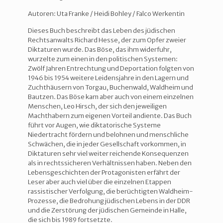
Autoren: Uta Franke / Heidi Bohley / Falco Werkentin
Dieses Buch beschreibt das Leben des jüdischen
Rechtsanwalts Richard Hesse, der zum Opfer zweier
Diktaturen wurde. Das Böse, das ihm widerfuhr,
wurzelte zum einen in den politischen Systemen:
Zwölf Jahren Entrechtung und Deportation folgten von
1946 bis 1954 weitere Leidensjahre in den Lagern und
Zuchthäusern von Torgau, Buchenwald, Waldheim und
Bautzen. Das Böse kam aber auch von einem einzelnen
Menschen, Leo Hirsch, der sich den jeweiligen
Machthabern zum eigenen Vorteil andiente. Das Buch
führt vor Augen, wie diktatorische Systeme
Niedertracht fördern und belohnen und menschliche
Schwächen, die in jeder Gesellschaft vorkommen, in
Diktaturen sehr viel weiter reichende Konsequenzen
als in rechtssicheren Verhältnissen haben. Neben den
Lebensgeschichten der Protagonisten erfährt der
Leser aber auch viel über die einzelnen Etappen
rassistischer Verfolgung, die berüchtigten Waldheim-
Prozesse, die Bedrohung jüdischen Lebens in der DDR
und die Zerstörung der jüdischen Gemeinde in Halle,
die sich bis 1989 fortsetzte.