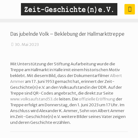
Das jubelnde Volk – Beklebung der Hallmarkttreppe
30. Mai 2023
Mit Unterstützung der Stiftung Aufarbeitung wurde die
Treppe am Hallmarkt in Halle imit einem historischen Motiv
beklebt. Mit diesem Bild, dass der Dokumentarfilmer
Albert
Ammer
am 17. Juni 1953 gemacht hat, erinnert der Zeit-
Geschichte(n) e.V. an den Volksaufstand in der DDR. Auf der
Treppe sind QR-Codes angebracht, die direkt zur Seite
www.volksaufstand53.de
leiten. Die
offizielle Eröffnung
der
Treppe erfolgt am Donnerstag, den 1. Juni 2023 um 17 Uhr. Im
Anschluss wird Alexander K. Ammer, Sohn von Albert Ammer
im Zeit-Geschichte(n) e.V. weitere BIlder seines Vater zeigen
und deren Geschichte erzählen.