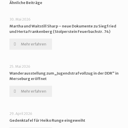
Ähnliche Beiträge
30. Mai 2026
Martha und Waitstill Sharp – neue Dokumente zu Siegfried
und Herta Frankenberg (Stolperstein Feuerbachstr. 74)
Mehr erfahren
25. Mai 2026
Wanderausstellung zum „Jugendstrafvollzug in der DDR“ in
Merseburg eröffnet
Mehr erfahren
29. April 2026
Gedenktafel für Heiko Runge eingeweiht