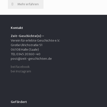
Mehr erfahren
Kontakt
Zeit-Geschichte(n) –
Verein für erlebte Geschichte e.V.
Große Ulrichstraße 51
06108 Halle (Saale)
TEL 0345 20360-40
post@zeit-geschichten.de
bei Facebook
bei Instagram
Gefördert