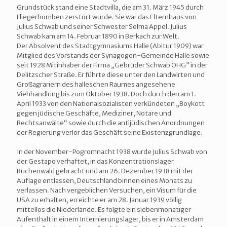
Grundstück stand eine Stadtvilla, die am 31. März 1945 durch
Fliegerbomben zerstört wurde. Sie war das Elternhaus von
Julius Schwab und seiner Schwester Selma Appel. Julius
Schwab kam am 14. Februar 1890 in Berkach zur Welt.
Der Absolvent des Stadtgymnasiums Halle (Abitur 1909) war
Mitglied des Vorstands der Synagogen-Gemeinde Halle sowie
seit 1928 Mitinhaber der Firma „Gebrüder Schwab OHG” in der
Delitzscher Straße. Er führte diese unter den Landwirten und
Großagrariern des halleschen Raumes angesehene
Viehhandlung bis zum Oktober 1938. Doch durch den am 1.
April 1933 von den Nationalsozialisten verkündeten „Boykott
gegen jüdische Geschäfte, Mediziner, Notare und
Rechtsanwälte“ sowie durch die antijüdischen Anordnungen
der Regierung verlor das Geschäft seine Existenzgrundlage.
In der November-Pogromnacht 1938 wurde Julius Schwab von
der Gestapo verhaftet, in das Konzentrationslager
Buchenwald gebracht und am 26. Dezember 1938 mit der
Auflage entlassen, Deutschland binnen eines Monats zu
verlassen. Nach vergeblichen Versuchen, ein Visum für die
USA zu erhalten, erreichte er am 28. Januar 1939 völlig
mittellos die Niederlande. Es folgte ein siebenmonatiger
Aufenthalt in einem Internierungslager, bis er in Amsterdam