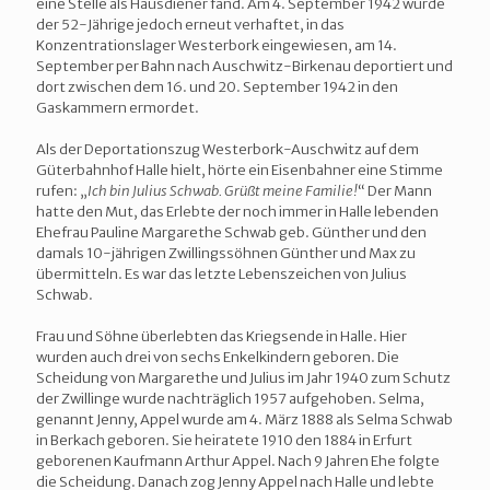
eine Stelle als Hausdiener fand. Am 4. September 1942 wurde
der 52-Jährige jedoch erneut verhaftet, in das
Konzentrationslager Westerbork eingewiesen, am 14.
September per Bahn nach Auschwitz-Birkenau deportiert und
dort zwischen dem 16. und 20. September 1942 in den
Gaskammern ermordet.
Als der Deportationszug Westerbork-Auschwitz auf dem
Güterbahnhof Halle hielt, hörte ein Eisenbahner eine Stimme
rufen: „
Ich bin Julius Schwab. Grüßt meine Familie!
“ Der Mann
hatte den Mut, das Erlebte der noch immer in Halle lebenden
Ehefrau Pauline Margarethe Schwab geb. Günther und den
damals 10-jährigen Zwillingssöhnen Günther und Max zu
übermitteln. Es war das letzte Lebenszeichen von Julius
Schwab.
Frau und Söhne überlebten das Kriegsende in Halle. Hier
wurden auch drei von sechs Enkelkindern geboren. Die
Scheidung von Margarethe und Julius im Jahr 1940 zum Schutz
der Zwillinge wurde nachträglich 1957 aufgehoben. Selma,
genannt Jenny, Appel wurde am 4. März 1888 als Selma Schwab
in Berkach geboren. Sie heiratete 1910 den 1884 in Erfurt
geborenen Kaufmann Arthur Appel. Nach 9 Jahren Ehe folgte
die Scheidung. Danach zog Jenny Appel nach Halle und lebte