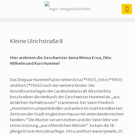
Kleine Ulrichstraße 8
Hier wohnten die Geschwister Anna Minna Erna, Otto
Wilhelm und Kurt Hummel
Das Ehepaar Hummel hatte neben Erna (*1901), Otto (*1903)
und Kurt (*1906) noch vier weitere Kinder. Die
Anstaltsunterlagen der Landesheilanstalt Altscherbitz
beschreiben die Herkunft der Geschwister Hummel als „aus
ärmlichen Verhältnissen“ stammend. Der Vater Friedrich
„Hummel ist Lumpenhändler und wohnt im stark bevölkerten
Zentrum der Stadt im gleichen Hause mit vielen kinderreichen
Familien.“ Die Mutter sei verstorben und der Vater lebe von
Unterstützung „aus öffentlichen Mitteln“. So kam die 18-
jährige Erna in Anstaltspflege. Otto und Kurt waren jeweils 25