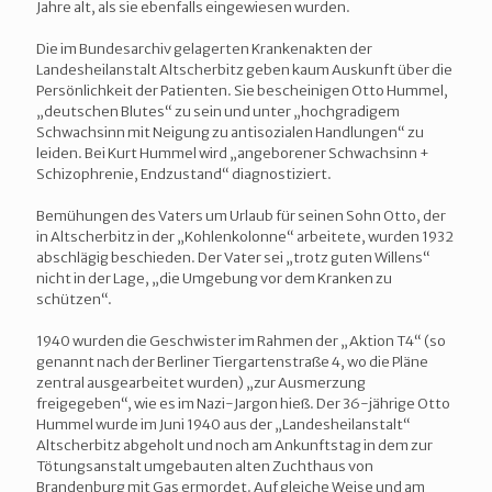
Jahre alt, als sie ebenfalls eingewiesen wurden.
Die im Bundesarchiv gelagerten Krankenakten der
Landesheilanstalt Altscherbitz geben kaum Auskunft über die
Persönlichkeit der Patienten. Sie bescheinigen Otto Hummel,
„deutschen Blutes“ zu sein und unter „hochgradigem
Schwachsinn mit Neigung zu antisozialen Handlungen“ zu
leiden. Bei Kurt Hummel wird „angeborener Schwachsinn +
Schizophrenie, Endzustand“ diagnostiziert.
Bemühungen des Vaters um Urlaub für seinen Sohn Otto, der
in Altscherbitz in der „Kohlenkolonne“ arbeitete, wurden 1932
abschlägig beschieden. Der Vater sei „trotz guten Willens“
nicht in der Lage, „die Umgebung vor dem Kranken zu
schützen“.
1940 wurden die Geschwister im Rahmen der „Aktion T4“ (so
genannt nach der Berliner Tiergartenstraße 4, wo die Pläne
zentral ausgearbeitet wurden) „zur Ausmerzung
freigegeben“, wie es im Nazi-Jargon hieß. Der 36-jährige Otto
Hummel wurde im Juni 1940 aus der „Landesheilanstalt“
Altscherbitz abgeholt und noch am Ankunftstag in dem zur
Tötungsanstalt umgebauten alten Zuchthaus von
Brandenburg mit Gas ermordet. Auf gleiche Weise und am