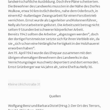
landwirtschaftliche Ausbildung. Doch ihre Pläne scheiterten.
Die Bewohner des Landwerks mussten in der Nähe des Dorfes
Wulkow, etwa 50 km östlich Berlins, nahe dem Oderbruch, in
einem KZ-Außenlager Zwangsarbeit für einen Forstbetrieb
verrichten. Ernst wurde als Lagerleiter und Kolonnenführer,
Nelly als Forstarbeiterin gelistet. Die Arbeitszeit betrug nicht
selten 9 Stunden bei schwerer körperlicher Arbeit.
Bereits 1942 sollten die Arbeiter „abgezogen werden“, doch
der dortige Forstmeister setzte sich für ihren Verbleib ein, da
sie „sich schon eine hinlängliche Fertigkeit in der Holzhauerei
erworben haben“.
Am 19. April 1943 wurde das Ehepaar zusammen mit den
übrigen ehemaligen Bewohnern des Landwerks in das
Vernichtungslager Auschwitz deportiert und dort ermordet.
Ernst Grünberger war 44 Jahre alt, seine Ehefrau Nelly 36.
Kleine Ulrichstraße 31
Quellen
Wolfgang Benz und Barbara Distel (Hrsg.): Der Ort des Terrors,