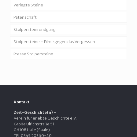
Verlegte Steine
Patenschaft
Stolpersteinrundgang
Stolpersteine – Filme gegen das Vergessen
Presse Stolpersteine
Kontakt
Zeit-Geschichte(n) –
Verein für erlebte Geschichte e.V.
Große Ulrichstraße 51
06108 Halle (Saale)
TEL 0345 20360-40