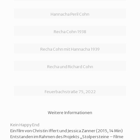
Hannacha Peril Cohn
Recha Cohn 1938
Recha Cohn mit Hannacha 1939
Recha und Richard Cohn
Feuerbachstraße 75, 2022
Weitere Informationen
Kein Happy End
Ein Film von Christin Iffert und Jessica Zanner (2015, 14 Min)
Entstanden im Rahmen des Projekts „Stolpersteine – Filme