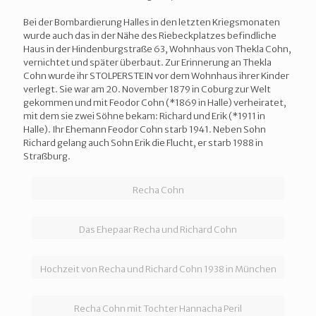
Bei der Bombardierung Halles in den letzten Kriegsmonaten
wurde auch das in der Nähe des Riebeckplatzes befindliche
Haus in der Hindenburgstraße 63, Wohnhaus von Thekla Cohn,
vernichtet und später überbaut. Zur Erinnerung an Thekla
Cohn wurde ihr STOLPERSTEIN vor dem Wohnhaus ihrer Kinder
verlegt. Sie war am 20. November 1879 in Coburg zur Welt
gekommen und mit Feodor Cohn (*1869 in Halle) verheiratet,
mit dem sie zwei Söhne bekam: Richard und Erik (*1911 in
Halle). Ihr Ehemann Feodor Cohn starb 1941. Neben Sohn
Richard gelang auch Sohn Erik die Flucht, er starb 1988 in
Straßburg.
Recha Cohn
Das Ehepaar Recha und Richard Cohn
Hochzeit von Recha und Richard Cohn 1938 in München
Recha Cohn mit Tochter Hannacha Peril