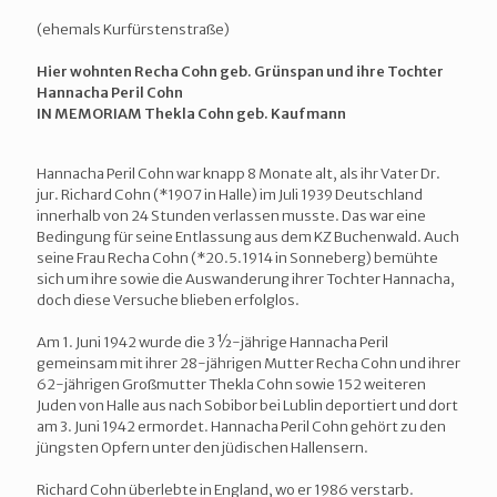
(ehemals Kurfürstenstraße)
Hier wohnten Recha Cohn geb. Grünspan und ihre Tochter
Hannacha Peril Cohn
IN MEMORIAM Thekla Cohn geb. Kaufmann
Hannacha Peril Cohn war knapp 8 Monate alt, als ihr Vater Dr.
jur. Richard Cohn (*1907 in Halle) im Juli 1939 Deutschland
innerhalb von 24 Stunden verlassen musste. Das war eine
Bedingung für seine Entlassung aus dem KZ Buchenwald. Auch
seine Frau Recha Cohn (*20.5.1914 in Sonneberg) bemühte
sich um ihre sowie die Auswanderung ihrer Tochter Hannacha,
doch diese Versuche blieben erfolglos.
Am 1. Juni 1942 wurde die 3 ½-jährige Hannacha Peril
gemeinsam mit ihrer 28-jährigen Mutter Recha Cohn und ihrer
62-jährigen Großmutter Thekla Cohn sowie 152 weiteren
Juden von Halle aus nach Sobibor bei Lublin deportiert und dort
am 3. Juni 1942 ermordet. Hannacha Peril Cohn gehört zu den
jüngsten Opfern unter den jüdischen Hallensern.
Richard Cohn überlebte in England, wo er 1986 verstarb.