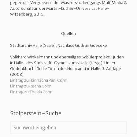
gegen das Vergessen“ des Masterstudiengangs MultiMedia &
Autorschaft an der Martin-Luther-Universität Halle-
Wittenberg, 2015.
Quellen
Stadtarchiv Halle (Saale), Nachlass Gudrun Goeseke
Volkhard Winkelmann und ehemaliges Schülerprojekt "Juden
in Halle" des Südstadt-Gymnasiums Halle (Hrsg.): Unser
Gedenkbuch für die Toten des Holocaust in Halle. 3. Auflage
(2008)
Eintrag zu Hannacha Peril Cohn
Eintrag zu Recha Cohn
Eintrag zu Thekla Cohn
Stolperstein-Suche