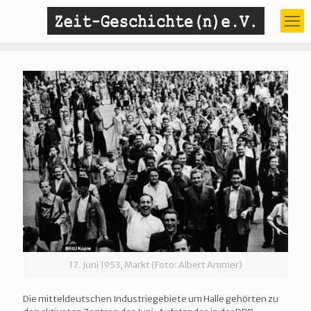
17. Juni 1953, Markt (Foto: Albert Ammer)
Die mitteldeutschen Industriegebiete um Halle gehörten zu