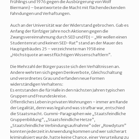
Frühlings und 1976 gegen die Ausbürgerung von Wolf
Biermann) – beantwortete die Macht mit flächendeckenden
Fahndungen und Verhaftungen.
Auch an der Universität war der Widerstand gebrochen. Gab es
Anfang der fünfziger Jahre noch Aktionen gegen die
Zwangsvereinnahmung durch SED und FDJ – „Wir wollen einen
Studentenrat und keinen SED-Rat” stand an der Mauer des
Hauptgebäudes 25 – verzeichnete man 1958 eine
„Höchstquote an westflüchtigen Wissenschaftlern”.
Die Mehrzahl der Bürger passte sich den Verhältnissen an.
Andere wehrten sich gegen Denkverbote, Gleichschaltung
und verordnetes Grau und erfanden neue Formen
widerständigen Verhaltens:
Es entstanden die für Halle in den nächsten Jahren typischen
Gruppen und Freundeskreise.
Öffentliches Leben in privaten Wohnungen – immer am Rande
der Legalität, denn was legal und was strafbar war, entschied
die Staatsmacht. Gummi-Paragraphen wie „Staatsfeindliche
Gruppenbildung”, „Staatsfeindliche Hetze”,
„Staatsfeindliche Verbindungsaufnahme” oder „Rowdytum”
konnten jederzeit in Anwendung kommen und wer solcherart
kriminalisiert wurde, hatte keine Chance, einer Verurteilung zu