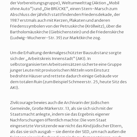
der Vorbereitungsgruppe), Weltumwelttag (Aktion „Mobil
ohne Auto”) und „Die BRÜCKE”, einen Stern-Marsch zum
Abschluss der jährlich stattfindenden Friedensdekade, der
1987 erstmals auch mit Kerzen, Plakaten und anderen
Friedenssymbolen von der Petruskirche (Kröllwitz), über die
Bartholomäuskirche (Giebichenstein) und die Friedenskirche
(Ludwig-Wucherer-Str. 39) zur Marktkirche zog.
Um die Erhaltung denkmalgeschützter Bausubstanz sorgte
sich der „Arbeitskreis Innenstadt” (AKI). In
selbstorganisierten Arbeitseinsätzen sicherte eine Gruppe
junger Leute mit provisorischen Mitteln vom Einsturz
bedrohte Häuser und rettete dadurch einige Gebäude vor
dem totalen Ruin (zum Beispiel Schmeerstr. 25, heute Sitz des
AKI).
Zivilcourage bewies auch die Archivarin der Jüdischen
Gemeinde, Große Märkerstr. 13, als sie sich sich mit der
Staatsmacht anlegte, indem sie das Ergebnis eigener
Nachforschungen öffentlich machte: Die vom Staat
eingesetzte Vorsitzende war nicht das Kind jüdischer Eltern,
als das sie sich ausgab – sie diente der SED, um nach außen die