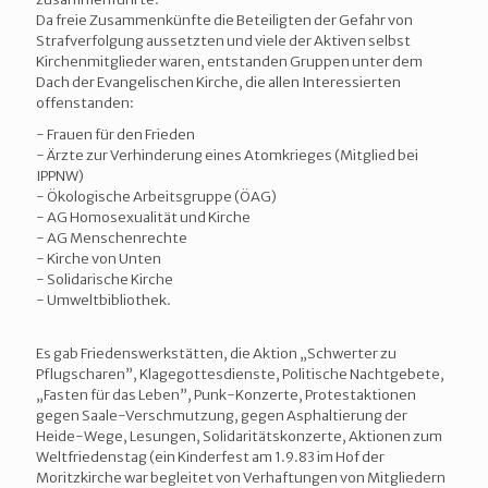
Da freie Zusammenkünfte die Beteiligten der Gefahr von
Strafverfolgung aussetzten und viele der Aktiven selbst
Kirchenmitglieder waren, entstanden Gruppen unter dem
Dach der Evangelischen Kirche, die allen Interessierten
offenstanden:
- Frauen für den Frieden
- Ärzte zur Verhinderung eines Atomkrieges (Mitglied bei
IPPNW)
- Ökologische Arbeitsgruppe (ÖAG)
- AG Homosexualität und Kirche
- AG Menschenrechte
- Kirche von Unten
- Solidarische Kirche
- Umweltbibliothek.
Es gab Friedenswerkstätten, die Aktion „Schwerter zu
Pflugscharen”, Klagegottesdienste, Politische Nachtgebete,
„Fasten für das Leben”, Punk-Konzerte, Protestaktionen
gegen Saale-Verschmutzung, gegen Asphaltierung der
Heide-Wege, Lesungen, Solidaritätskonzerte, Aktionen zum
Weltfriedenstag (ein Kinderfest am 1.9.83 im Hof der
Moritzkirche war begleitet von Verhaftungen von Mitgliedern