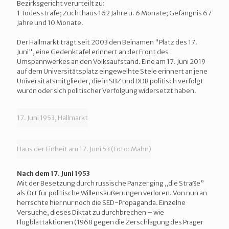
Bezirksgericht verurteilt zu:
1 Todesstrafe; Zuchthaus 162 Jahre u. 6 Monate; Gefängnis 67
Jahre und 10 Monate.
Der Hallmarkt trägt seit 2003 den Beinamen "Platz des 17.
Juni", eine Gedenktafel erinnert an der Front des
Umspannwerkes an den Volksaufstand. Eine am 17. Juni 2019
auf dem Universitätsplatz eingeweihte Stele erinnert an jene
Universitätsmitglieder, die in SBZ und DDR politisch verfolgt
wurdn oder sich politischer Verfolgung widersetzt haben.
17. Juni 1953, Hallmarkt
Haus der Einheit am 17. Juni 53 (Foto: Mahn)
Nach dem 17. Juni 1953
Mit der Besetzung durch russische Panzer ging „die Straße”
als Ort für politische Willensäußerungen verloren. Von nun an
herrschte hier nur noch die SED-Propaganda. Einzelne
Versuche, dieses Diktat zu durchbrechen – wie
Flugblattaktionen (1968 gegen die Zerschlagung des Prager