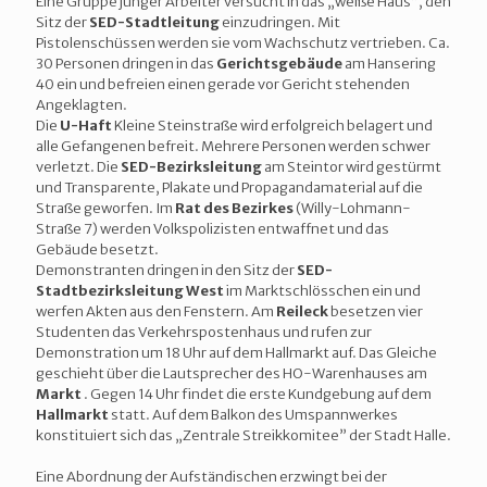
Eine Gruppe junger Arbeiter versucht in das „weiße Haus”, den
Sitz der
SED-Stadtleitung
einzudringen. Mit
Pistolenschüssen werden sie vom Wachschutz vertrieben. Ca.
30 Personen dringen in das
Gerichtsgebäude
am Hansering
40 ein und befreien einen gerade vor Gericht stehenden
Angeklagten.
Die
U-Haft
Kleine Steinstraße wird erfolgreich belagert und
alle Gefangenen befreit. Mehrere Personen werden schwer
verletzt. Die
SED-Bezirksleitung
am Steintor wird gestürmt
und Transparente, Plakate und Propagandamaterial auf die
Straße geworfen. Im
Rat des Bezirkes
(Willy-Lohmann-
Straße 7) werden Volkspolizisten entwaffnet und das
Gebäude besetzt.
Demonstranten dringen in den Sitz der
SED-
Stadtbezirksleitung West
im Marktschlösschen ein und
werfen Akten aus den Fenstern. Am
Reileck
besetzen vier
Studenten das Verkehrspostenhaus und rufen zur
Demonstration um 18 Uhr auf dem Hallmarkt auf. Das Gleiche
geschieht über die Lautsprecher des HO-Warenhauses am
Markt
. Gegen 14 Uhr findet die erste Kundgebung auf dem
Hallmarkt
statt. Auf dem Balkon des Umspannwerkes
konstituiert sich das „Zentrale Streikkomitee” der Stadt Halle.
Eine Abordnung der Aufständischen erzwingt bei der