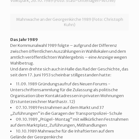
Volkspark, 26.10. 1989 (Foto: Stasi-Unterlagen-Archiv)
Mahnwache an der Georgenkirche 1989 (Foto: Christoph
Kuhn)
Das Jahr 1989
Der Kommunalwahl 1989 folgte – aufgrund der Differenz
zwischen öffentlichen Auszählungen in Wahllokalen und dem
amtlich veröffentlichten Wahlergebnis – eine Anzeige wegen
Wahlbetrug.
Und dann drehte sich auch in Halle das Rad der Geschichte, das
seit dem 17. Juni 1953 scheinbar stillgestanden hatte:
11.09. 1989 Gründungsaufruf des Neuen Forums -
Unterschriftensammlung für die Zulassung als politische
Organisation über Kontaktadressen in privaten Wohnungen
(Erstunterzeichner Marthastr. 12)
07.10.1989 Festnahmen auf dem Markt und 37
„Zuführungen” in die Garagen der Transportpolizei-Schule
09.10.1989 „Prügel-Montag” mit willkürlichen Festnahmen
auf dem Marktplatz, Zuführungen, Mißhandlungen
10.10.1989 Mahnwache für die Inhaftierten auf dem
Gelände der Georgenkirche