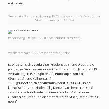
entgehen.
Bewachte Biermann-Losung 1976 im Passendorfer Weg (Foto:
Stasi-Unterlagen-Archiv)
Petersberg-Rallye 1979 (Foto: Sabine Hartmann)
Werkstatttage 1979, Passendorfer Kirche
Es bildeten sich
Lesekreise
(Friedenstr. 31 und Ulestr. 15),
politische
Diskussionszirkel
(Fleischerstr. 41 , Jägerplatz 19 –
Verhaftungen 1973, Spitze 22),
Philosophiezirkel
(Senffstr.11 und Kellnerstr.11).
1969 gründete sich der
Aktionskreis Halle (AKH)
in der
katholischen Gemeinde Heilig Kreuz (Gütchenstr.21) und
verschickte Rundbriefe mit dem erklärten Ziel „in einer
autoritären Kirche und einem totalitären Staat, Demokratie zu
üben”.