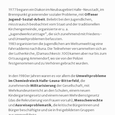
1977 begann ein Diakon im Neubaugebiet Halle-Neustadt, im
Brennpunkt gravierender sozialer Probleme, mit
Offener
Jugend-Sozial-Arbeit
. Beliebt bei den Jugendlichen,
misstrauisch beobachtet vom Staat und der traditionellen
Kirchengemeinde, organisierte er u. a.
„Jugendwerkstatttage”, die sich zunehmend mit Friedens-
und Umweltproblemen befassten.
1983 organisierten die Jugendlichen am Weltumwelttag eine
Fahrraddemo nach Buna. Die Teilnehmer versammelten sich an
der Lutherkirche, (Damaschkestr.100) kamen aber nur bis zum
Ortsausgang Ammendorf, wo sie von der Polizei
festgenommen und zu Verhören gebracht wurden.
In den 1980er Jahren waren es vor allem die
Umweltprobleme
im Chemiedreieck Halle-Leuna-Bitterfeld
, die
zunehmende
Militarisierung
der Gesellschaft, mit
Wehrkundeunterricht an den Schulen, einem neuen
Kindergartengesetz und einem neuen Wehrdienstgesetz
(das die Rekrutierung von Frauen vorsah),
Menschenrechte
und
Ausreiseproblematik
, die kritische Bürgerinnen und
Bürger beschäftigte und sie in frei gebildeten Gruppen
zusammenführte.