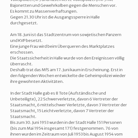
Bajonetten und Gewehrkolben gegen die Menschen vor.
Es kommt zu Massenverhaftungen.
Gegen 21.30 Uhr ist die Ausgangssperre in Halle
durchgesetzt.
Am 18. Juni ist das Stadtzentrum von sowjetischen Panzern
und KVP besetzt.
Eine junge Frau wird beim Überqueren des Marktplatzes
erschossen.
Die Staatssicherheit in Halle wurde von den Ereignissen völlig
überrascht.
Deshalb trat das MfS am 17. Juni kaum in Erscheinung. Erst in
den folgenden Wochen entwickelte die Geheimpolizei wieder
ihre gewohnten Aktivitäten.
In der Stadt Halle gab es 8 Tote (Aufständische und
Unbeteiligte), 22 Schwerverletzte, davon 6 Vertreter der
Staatsmacht, 6 mittelschwer Verletzte, davon 3 Vertreter der
Staatsmacht, 15 Leichtverletzte, davon 7 Vertreter der
Staatsmacht.
Bis zum 30. Juni 1953 wurden in der Stadt Halle 151 Personen
(bis zum Mai 1954 insgesamt 171) festgenommen. 76 von
ihnen wurden im Zeitraum von Juli 1953 bis August 1954 vom