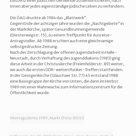
Existenz einer jüdischen Gemeinde zu demonstrieren, nach
innen aber jedes eigenständige jüdische Leben zu verhindern.
Die ÖAG druckte ab 1984 das „Blattwerk”.
Gegen Ende der achtziger Jahre wurden die „Nachtgebete” in
der Marktkirche, später Gesundbrunnengemeinde
(Diesterwegstr. 15), zu einem Treffpunkt für Ausreise-
Antragsteller. Ab 1988 erschien auch eine gleichnamige
selbstgedruckte Zeitung.
Nach der Zerschlagung der offenen Jugendarbeit in Halle-
Neustadt, durch Verhaftung des Jugenddiakons (1983) ging
diese Arbeit in der Christuskirche (Freiimfelderstr. 89) weiter,
wo auch die ersten DDR-weiten Punker-Treffen stattfanden.
In der Georgenkirche (Glauchaer Str.77) 45 entstand 1988
eine Basisgruppe der Kirche von Unten, die dann im Herbst
1989 mit einer Mahnwache zum Informationszentrum für die
Öffentlichkeit wurde.
Montagsdemo 1989, Markt (Foto: BStU)