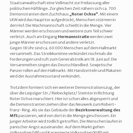
Staatsanwaltschaft eine Vollmacht zur Freilassung aller
politischen Häftlinge. Zur gleichen Zeit nähern sich ca. 700
Demonstranten dem Zuchthaus
„Roter Ochse”
. Mit einem
LKW wird das Haupttor aufgedrückt, Menschen stürmen in
den Hof. Die Wachmannschaft schießt in die Menge. Vier
Männer werden erschossen und weitere zum Teil schwer
verletzt. Auch am Eingang
Hermannstraße
werden zwei
junge Männer erschossen und andere verletzt.
Gegen 18 Uhr sind ca. 60 000 Menschen auf dem Hallmarkt
versammelt. Das Streikkomitee verkündet nochmals die
Forderungen und ruft zum Generalstreik am 18. Juni auf. Die
Versammelten singen das Deutschlandlied. Sowjetische
Panzer rollen auf den Hallmarkt. Mit Handzetteln und Plakaten
wird der Ausnahmezustand verkündet.
Trotzdem formiert sich ein weiterer Demonstrationszug, der
über die Leipziger Str./ Riebeckplatz/ Steintor in Richtung
Roter Ochse marschiert. Hier ist schon alles abgesperrt und
die Demonstranten ziehen über das Neuwerk zum Robert-
Franz-Ring. Als sie das Gebäude der
Bezirksverwaltung des
MfS
passieren, wird von dort in die Menge geschossen. Ein
junger Arbeiter wird tödlich getroffen. Die Menschen laufen in
panischer Angst auseinander. Auf dem Markt gehen
Volkspolizei (VP) und Kasernierte Volkspolizei (KVP) mit