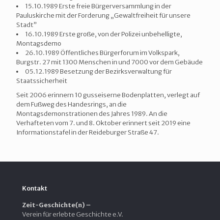
15.10.1989 Erste freie Bürgerversammlung in der
Pauluskirche mit der Forderung „Gewaltfreiheit für unsere
Stadt”
16.10.1989 Erste große, von der Polizei unbehelligte,
Montagsdemo
26.10.1989 Öffentliches Bürgerforum im Volkspark,
Burgstr. 27 mit 1300 Menschen in und 7000 vor dem Gebäude
05.12.1989 Besetzung der Bezirksverwaltung für
Staatssicherheit
Seit 2006 erinnern 10 gusseiserne Bodenplatten, verlegt auf
dem Fußweg des Handesrings, an die
Montagsdemonstrationen des Jahres 1989. An die
Verhafteten vom 7. und 8. Oktober erinnert seit 2019 eine
Informationstafel in der Reideburger Straße 47.
Kontakt
Zeit-Geschichte(n) –
Verein für erlebte Geschichte e.V.