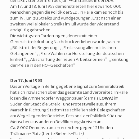
den aktivsten Zentren des Juni-Aufstandes in der DDR.
Am 17. und 18. Juni 1953 demonstrierten hier etwa 160 000
Menschen gegen die Politik der SED. In Halle kam es noch bis
zum 19. Juni zu Streiks und Kundgebungen. Erst nach einer
zweiten Welle lokaler Streiks im Juli wurde der Widerstand
endgültig gebrochen.
Die wichtigsten Forderungen, denen mit einer
Generalstreikdrohung Nachdruck verliehen wurde, waren:
„Rücktritt der Regierung”, „Freilassung aller politischen
Gefangenen”, „Freie Wahlen zur Herstellung der deutschen
Einheit”, „Abschaffung der neuen Arbeitsnormen”, „Senkung
der Preise in den HO-Geschäften”.
Der 17. Juni 1953
Das am Vortage in Berlin gegebene Signal zum Generalstreik
hat sich inzwischen über das gesamte Land verbreitet. In Halle
lösen die Ammendorfer Waggonbauer (damals
LOWA
) im
Süden der Stadt die Streik- und Protestwelle aus. Ihrem
Marsch in Richtung Stadtmitte schließen sich Belegschaften
am Wege liegender Betriebe, Personal der Poliklinik Süd und
Menschen aus anderen Bevölkerungskreisen an.
Ca. 8 000 Demonstranten erreichen gegen 12 Uhr den
Thälmann-Platz (heute Riebeck-Platz)