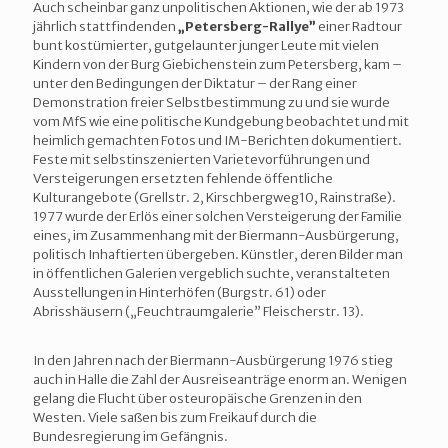
Auch scheinbar ganz unpolitischen Aktionen, wie der ab 1973
jährlich stattfindenden
„Petersberg-Rallye”
einer Radtour
bunt kostümierter, gutgelaunter junger Leute mit vielen
Kindern von der Burg Giebichenstein zum Petersberg, kam –
unter den Bedingungen der Diktatur – der Rang einer
Demonstration freier Selbstbestimmung zu und sie wurde
vom MfS wie eine politische Kundgebung beobachtet und mit
heimlich gemachten Fotos und IM-Berichten dokumentiert.
Feste mit selbstinszenierten Varietevorführungen und
Versteigerungen ersetzten fehlende öffentliche
Kulturangebote (Grellstr. 2, Kirschbergweg10, Rainstraße).
1977 wurde der Erlös einer solchen Versteigerung der Familie
eines, im Zusammenhang mit der Biermann-Ausbürgerung,
politisch Inhaftierten übergeben. Künstler, deren Bilder man
in öffentlichen Galerien vergeblich suchte, veranstalteten
Ausstellungen in Hinterhöfen (Burgstr. 61) oder
Abrisshäusern („Feuchtraumgalerie” Fleischerstr. 13).
In den Jahren nach der Biermann-Ausbürgerung 1976 stieg
auch in Halle die Zahl der Ausreiseanträge enorm an. Wenigen
gelang die Flucht über osteuropäische Grenzen in den
Westen. Viele saßen bis zum Freikauf durch die
Bundesregierung im Gefängnis.