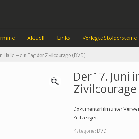
ermine
Aktuell
Links
Verlegte Stolpersteine
 in Halle – ein Tag der Zivilcourage (DVD)
Der 17. Juni i
🔍
Zivilcourage
Dokumentarfilm unter Verwen
Zeitzeugen
Kategorie:
DVD