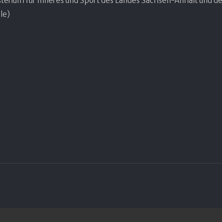
terium für Inneres und Sport des Landes Sachsen-Anhalt und de
le)