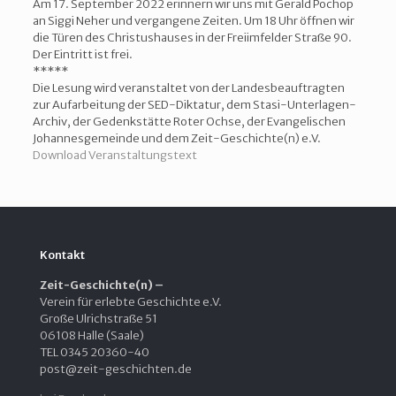
Am 17. September 2022 erinnern wir uns mit Gerald Pochop
an Siggi Neher und vergangene Zeiten. Um 18 Uhr öffnen wir
die Türen des Christushauses in der Freiimfelder Straße 90.
Der Eintritt ist frei.
*****
Die Lesung wird veranstaltet von der
Landesbeauftragten
zur Aufarbeitung der SED-Diktatur
, dem Stasi-Unterlagen-
Archiv, der Gedenkstätte Roter Ochse, der Evangelischen
Johannesgemeinde und dem Zeit-Geschichte(n) e.V.
Download Veranstaltungstext
Kontakt
Zeit-Geschichte(n) –
Verein für erlebte Geschichte e.V.
Große Ulrichstraße 51
06108 Halle (Saale)
TEL 0345 20360-40
post@zeit-geschichten.de