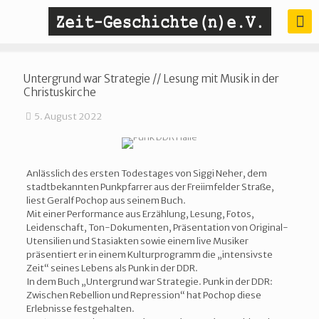
Untergrund war Strategie // Lesung mit Musik in der
Christuskirche
5. August 2022
Anlässlich des ersten Todestages von Siggi Neher, dem
stadtbekannten Punkpfarrer aus der Freiimfelder Straße,
liest Geralf Pochop aus seinem Buch.
Mit einer Performance aus Erzählung, Lesung, Fotos,
Leidenschaft, Ton-Dokumenten, Präsentation von Original-
Utensilien und Stasiakten sowie einem live Musiker
präsentiert er in einem Kulturprogramm die „intensivste
Zeit“ seines Lebens als Punk in der DDR.
In dem Buch „Untergrund war Strategie. Punk in der DDR:
Zwischen Rebellion und Repression“ hat Pochop diese
Erlebnisse festgehalten.