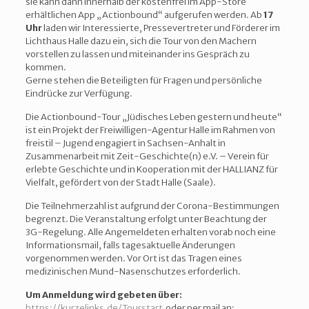
sie kann dann innerhalb der kostenfrei im App-Store
erhältlichen App „Actionbound“ aufgerufen werden. Ab
17
Uhr
laden wir Interessierte, Pressevertreter und Förderer im
Lichthaus Halle dazu ein, sich die Tour von den Machern
vorstellen zu lassen und miteinander ins Gespräch zu
kommen.
Gerne stehen die Beteiligten für Fragen und persönliche
Eindrücke zur Verfügung.
Die Actionbound-Tour „Jüdisches Leben gestern und heute“
ist ein Projekt der Freiwilligen-Agentur Halle im Rahmen von
freistil – Jugend engagiert in Sachsen-Anhalt in
Zusammenarbeit mit Zeit-Geschichte(n) e.V. – Verein für
erlebte Geschichte und in Kooperation mit der HALLIANZ für
Vielfalt, gefördert von der Stadt Halle (Saale).
Die Teilnehmerzahl ist aufgrund der Corona-Bestimmungen
begrenzt. Die Veranstaltung erfolgt unter Beachtung der
3G-Regelung. Alle Angemeldeten erhalten vorab noch eine
Informationsmail, falls tagesaktuelle Änderungen
vorgenommen werden. Vor Ort ist das Tragen eines
medizinischen Mund-Nasenschutzes erforderlich.
Um Anmeldung wird gebeten über:
https://kurzelinks.de/Tourstart
oder per mail an: