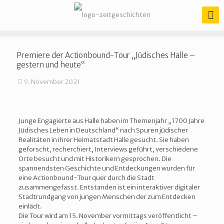
Premiere der Actionbound-Tour „Jüdisches Halle –
gestern und heute“
9. November 2021
Junge Engagierte aus Halle haben im Themenjahr „1700 Jahre
Jüdisches Leben in Deutschland“ nach Spuren jüdischer
Realitäten in ihrer Heimatstadt Halle gesucht. Sie haben
geforscht, recherchiert, Interviews geführt, verschiedene
Orte besucht und mit Historikern gesprochen. Die
spannendsten Geschichte und Entdeckungen wurden für
eine Actionbound-Tour quer durch die Stadt
zusammengefasst. Entstanden ist ein interaktiver digitaler
Stadtrundgang von jungen Menschen der zum Entdecken
einlädt.
Die Tour wird am 15. November vormittags veröffentlicht –