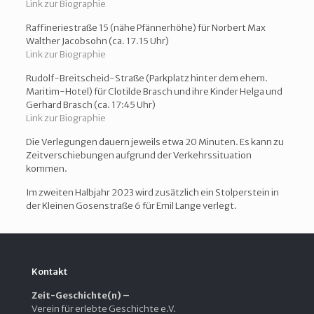
Link zur Biographie
Raffineriestraße 15 (nähe Pfännerhöhe) für Norbert Max
Walther Jacobsohn (ca. 17.15 Uhr)
Link zur Biographie
Rudolf-Breitscheid-Straße (Parkplatz hinter dem ehem.
Maritim-Hotel) für Clotilde Brasch und ihre Kinder Helga und
Gerhard Brasch (ca. 17:45 Uhr)
Link zur Biographie
Die Verlegungen dauern jeweils etwa 20 Minuten. Es kann zu
Zeitverschiebungen aufgrund der Verkehrssituation
kommen.
Im zweiten Halbjahr 2023 wird zusätzlich ein Stolperstein in
der Kleinen Gosenstraße 6 für Emil Lange verlegt.
Kontakt
Zeit-Geschichte(n) –
Verein für erlebte Geschichte e.V.