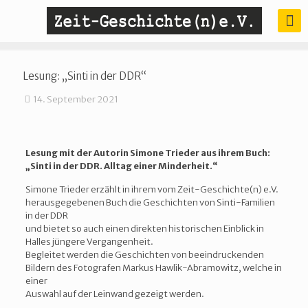
Lesung: „Sinti in der DDR“
14. September 2021
Lesung mit der Autorin Simone Trieder aus ihrem Buch:
„Sinti in der DDR. Alltag einer Minderheit.“
Simone Trieder erzählt in ihrem vom Zeit-Geschichte(n) e.V.
herausgegebenen Buch die Geschichten von Sinti-­Familien
in der DDR
und bietet so auch einen direkten historischen Einblick in
Halles jüngere Vergangenheit.
Begleitet werden die Geschichten von beeindruckenden
Bildern des Fotografen Markus Hawlik­-Abramowitz, welche in
einer
Auswahl auf der Leinwand gezeigt werden.