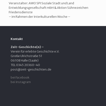
Veranstalter: AWO SPI Soziale Stadt und Land
Entwicklungsgesellschaft mbH & Aktion Sühnezeichen
Friedensdienste
– im Rahmen der Interkulturellen Woche –
Kontakt
Zeit-Geschichte(n) –
Verein für erlebte Geschichte e.V.
Große Ulrichstraße 51
06108 Halle (Saale)
TEL 0345 20360-40
post@zeit-geschichten.de
bei Facebook
bei Instagram