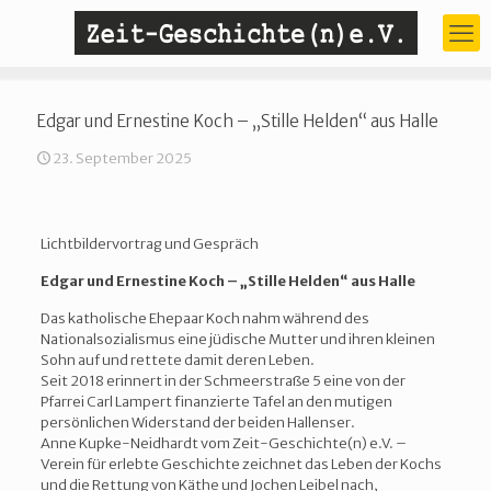
Edgar und Ernestine Koch – „Stille Helden“ aus Halle
23. September 2025
Lichtbildervortrag und Gespräch
Edgar und Ernestine Koch – „Stille Helden“ aus Halle
Das katholische Ehepaar Koch nahm während des
Nationalsozialismus eine jüdische Mutter und ihren kleinen
Sohn auf und rettete damit deren Leben.
Seit 2018 erinnert in der Schmeerstraße 5 eine von der
Pfarrei Carl Lampert finanzierte Tafel an den mutigen
persönlichen Widerstand der beiden Hallenser.
Anne Kupke-Neidhardt vom Zeit-Geschichte(n) e.V. –
Verein für erlebte Geschichte zeichnet das Leben der Kochs
und die Rettung von Käthe und Jochen Leibel nach,