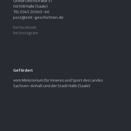
Große Ulrichstraße 51
06108 Halle (Saale)
TEL 0345 20360-40
post@zeit-geschichten.de
bei Facebook
bei Instagram
Gefördert
vom Ministerium für Inneres und Sport des Landes
Sachsen-Anhalt und der Stadt Halle (Saale)