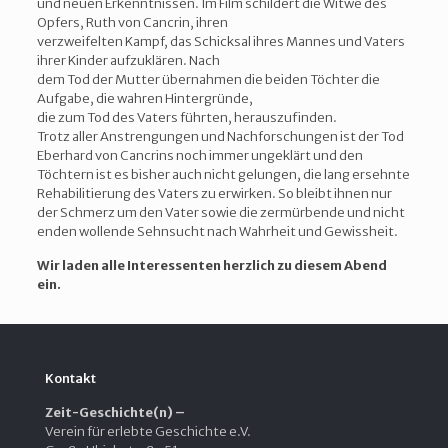
und neuen Erkenntnissen. Im Film schildert die Witwe des
Opfers, Ruth von Cancrin, ihren
verzweifelten Kampf, das Schicksal ihres Mannes und Vaters
ihrer Kinder aufzuklären. Nach
dem Tod der Mutter übernahmen die beiden Töchter die
Aufgabe, die wahren Hintergründe,
die zum Tod des Vaters führten, herauszufinden.
Trotz aller Anstrengungen und Nachforschungen ist der Tod
Eberhard von Cancrins noch immer ungeklärt und den
Töchtern ist es bisher auch nicht gelungen, die lang ersehnte
Rehabilitierung des Vaters zu erwirken. So bleibt ihnen nur
der Schmerz um den Vater sowie die zermürbende und nicht
enden wollende Sehnsucht nach Wahrheit und Gewissheit.
Wir laden alle Interessenten herzlich zu diesem Abend
ein.
Kontakt
Zeit-Geschichte(n) –
Verein für erlebte Geschichte e.V.