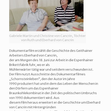
Gabriele Martin und Christine von Cancrin, Töchter
von Ruth und Eberhard von Cancrin
Dokumentarfilm erzählt die Geschichte des Geithainer
Arbeiters Eberhard von Cancrin,
der am Morgen des 18. Juni zur Arbeit in die Espenhainer
Brikettfabrik fuhr, wo er als
Mühlenwärter tätig war und seitdem verschwunden ist.
Der Film nutzt Ausschnitte des Dokumentarfilmes
„Schornsteinleben“, den der Autor im Jahre
1990 produziert hat und in dem das Leben der Menschen in
den Dörfern um das Espenhainer
Braunkohlekombinat in der Zeit des politischen Umbruchs
von 1990 dokumentiert wird. Aus
diesem Film heraus erweitert er die Geschichte um Eberhard
von Cancrin mit Hintergründen