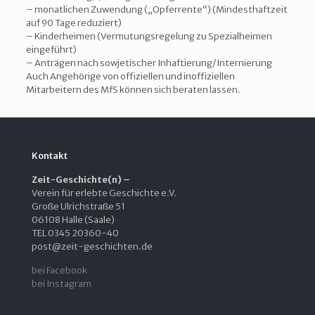
– monatlichen Zuwendung („Opferrente“) (Mindesthaftzeit
auf 90 Tage reduziert)
– Kinderheimen (Vermutungsregelung zu Spezialheimen
eingeführt)
– Anträgen nach sowjetischer Inhaftierung/Internierung
Auch Angehörige von offiziellen und inoffiziellen
Mitarbeitern des MfS können sich beraten lassen.
Kontakt
Zeit-Geschichte(n) –
Verein für erlebte Geschichte e.V.
Große Ulrichstraße 51
06108 Halle (Saale)
TEL 0345 20360-40
post@zeit-geschichten.de
bei Facebook
bei Instagram