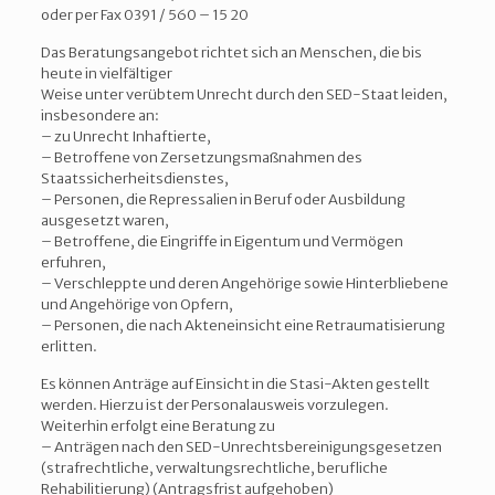
oder per Fax 0391 / 560 – 15 20
Das Beratungsangebot richtet sich an Menschen, die bis
heute in vielfältiger
Weise unter verübtem Unrecht durch den SED-Staat leiden,
insbesondere an:
– zu Unrecht Inhaftierte,
– Betroffene von Zersetzungsmaßnahmen des
Staatssicherheitsdienstes,
– Personen, die Repressalien in Beruf oder Ausbildung
ausgesetzt waren,
– Betroffene, die Eingriffe in Eigentum und Vermögen
erfuhren,
– Verschleppte und deren Angehörige sowie Hinterbliebene
und Angehörige von Opfern,
– Personen, die nach Akteneinsicht eine Retraumatisierung
erlitten.
Es können Anträge auf Einsicht in die Stasi-Akten gestellt
werden. Hierzu ist der Personalausweis vorzulegen.
Weiterhin erfolgt eine Beratung zu
– Anträgen nach den SED-Unrechtsbereinigungsgesetzen
(strafrechtliche, verwaltungsrechtliche, berufliche
Rehabilitierung) (Antragsfrist aufgehoben)