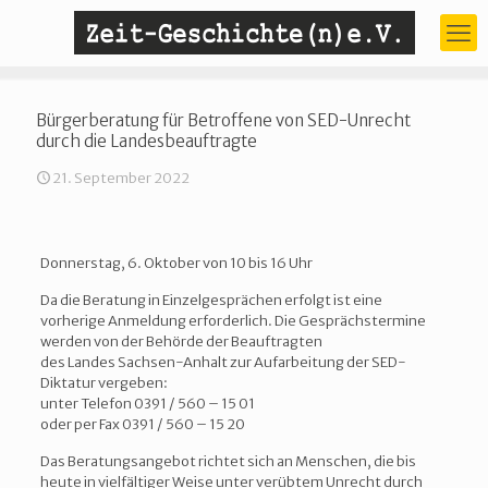
Bürgerberatung für Betroffene von SED-Unrecht
durch die Landesbeauftragte
21. September 2022
Donnerstag, 6. Oktober von 10 bis 16 Uhr
Da die Beratung in Einzelgesprächen erfolgt ist eine
vorherige Anmeldung erforderlich. Die Gesprächstermine
werden von der Behörde der Beauftragten
des Landes Sachsen-Anhalt zur Aufarbeitung der SED-
Diktatur vergeben:
unter Telefon 0391 / 560 – 15 01
oder per Fax 0391 / 560 – 15 20
Das Beratungsangebot richtet sich an Menschen, die bis
heute in vielfältiger Weise unter verübtem Unrecht durch