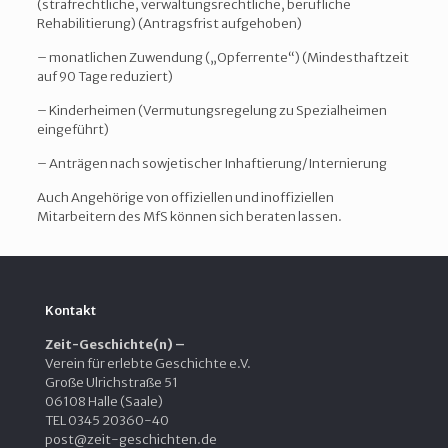
(strafrechtliche, verwaltungsrechtliche, berufliche
Rehabilitierung) (Antragsfrist aufgehoben)
– monatlichen Zuwendung („Opferrente“) (Mindesthaftzeit
auf 90 Tage reduziert)
– Kinderheimen (Vermutungsregelung zu Spezialheimen
eingeführt)
– Anträgen nach sowjetischer Inhaftierung/Internierung
Auch Angehörige von offiziellen und inoffiziellen
Mitarbeitern des MfS können sich beraten lassen.
Kontakt
Zeit-Geschichte(n) –
Verein für erlebte Geschichte e.V.
Große Ulrichstraße 51
06108 Halle (Saale)
TEL 0345 20360-40
post@zeit-geschichten.de