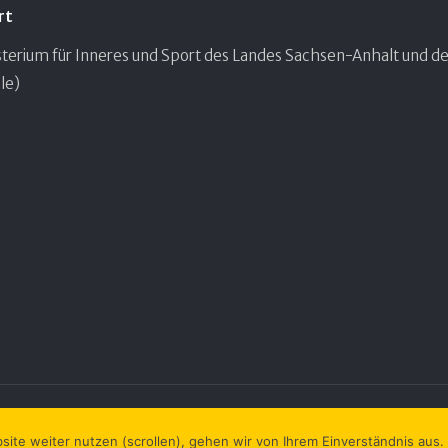
rt
terium für Inneres und Sport des Landes Sachsen-Anhalt und de
le)
ite weiter nutzen (scrollen), gehen wir von Ihrem Einverständnis aus.