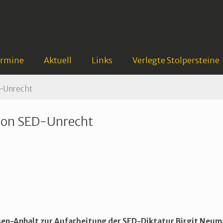
ermine
Aktuell
Links
Verlegte Stolpersteine
D-Unrecht
von SED-Unrecht
sen-Anhalt zur Aufarbeitung der SED-Diktatur Birgit Neu