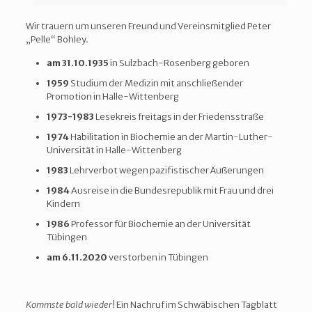
Wir trauern um unseren Freund und Vereinsmitglied Peter
„Pelle“ Bohley.
am 31.10.1935
in Sulzbach-Rosenberg geboren
1959
Studium der Medizin mit anschließender
Promotion in Halle-Wittenberg
1973-1983
Lesekreis freitags in der Friedensstraße
1974
Habilitation in Biochemie an der Martin-Luther-
Universität in Halle-Wittenberg
1983
Lehrverbot wegen pazifistischer Äußerungen
1984
Ausreise in die Bundesrepublik mit Frau und drei
Kindern
1986
Professor für Biochemie an der Universität
Tübingen
am 6.11.2020
verstorben in Tübingen
Kommste
bald
wieder
! Ein Nachruf im Schwäbischen Tagblatt